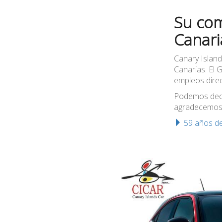
Su com
Canari
Canary Island
Canarias. El
empleos direc
Podemos dec
agradecemos 
59
años de