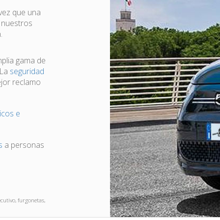
 vez que una
a nuestros
.
mplia gama de
 La
seguridad
ejor reclamo
icos e
s
a personas
ecutivo, furgonetas,