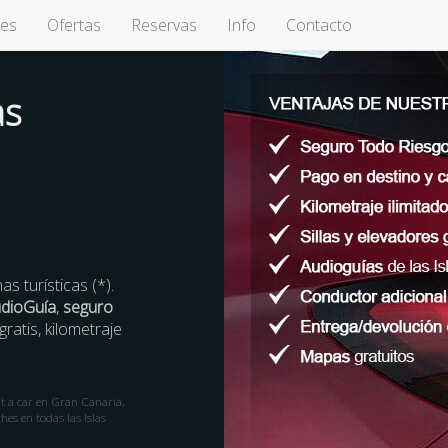
hes
Ofertas
Reservas
Info
Contacto
as
s turísticas (*).
dioGuía
,
seguro
gratis, kilometraje
nt a car en Gran Canaria,
hes en todas las Islas