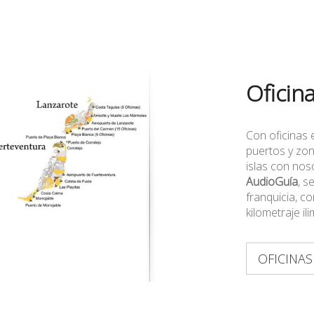
Oficin
Con oficinas 
puertos y zon
islas con noso
AudioGuía
, s
franquicia, co
kilometraje ili
OFICINAS