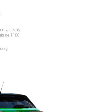
n
en las Islas
ás de 1100
ado y