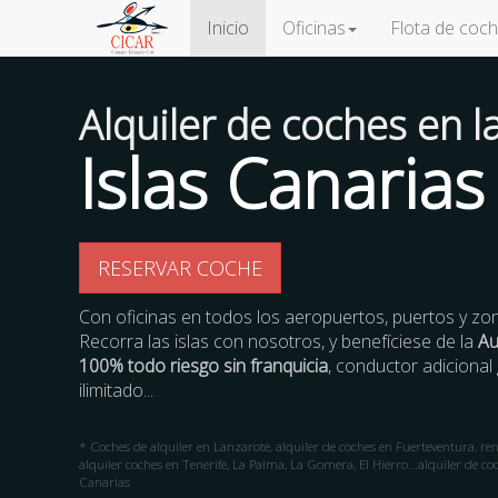
Inicio
Oficinas
Flota de coc
Alquiler de coches en l
Islas Canarias
RESERVAR COCHE
Con oficinas en todos los aeropuertos, puertos y zona
Recorra las islas con nosotros, y benefíciese de la
Au
100% todo riesgo sin franquicia
, conductor adicional 
ilimitado...
* Coches de alquiler en Lanzarote, alquiler de coches en Fuerteventura, re
alquiler coches en Tenerife, La Palma, La Gomera, El Hierro...alquiler de coc
Canarias