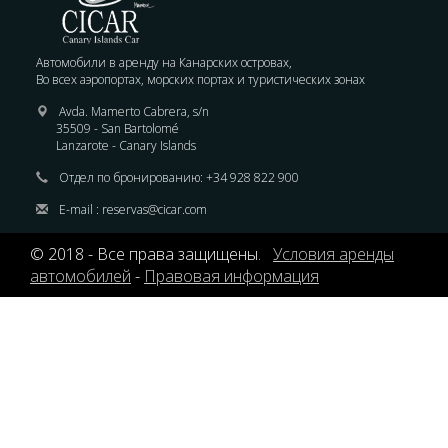
Автомобили в аренду на Канарских островах,
Во всех аэропортах, морских портах и туристических зонах
Avda. Mamerto Cabrera, s/n
35509 - San Bartolomé
Lanzarote - Canary Islands
Отдел по бронированию:
+34 928 822 900
E-mail :
reservas@cicar.com
© 2018 - Все права защищены.
Условия аренды
автомобилей
-
Правовая информация