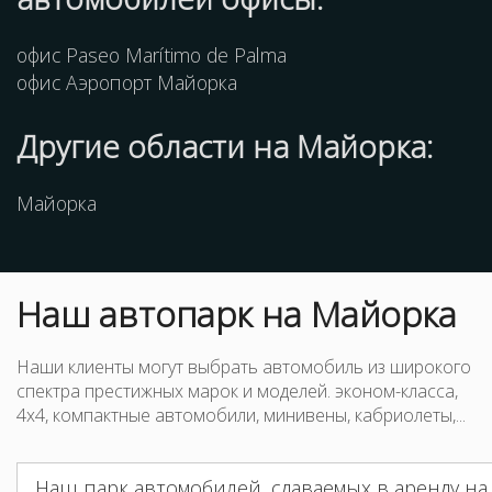
офис Paseo Marítimo de Palma
офис Аэропорт Майорка
Другие
области
на Майорка:
Майорка
Наш
автопарк
на Майорка
Наши клиенты могут выбрать автомобиль из широкого
спектра престижных марок и моделей. эконом-класса,
4x4, компактные автомобили, минивены, кабриолеты,...
Наш парк автомобилей, сдаваемых в аренду н