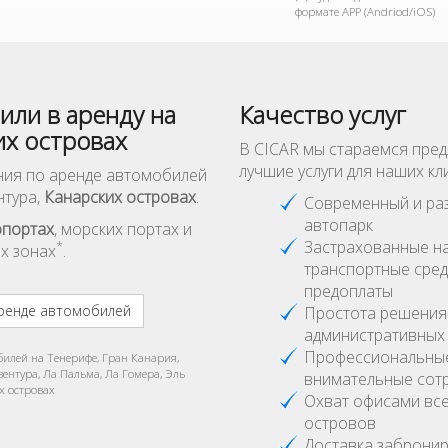
формате APP (Andriod/iOS)
или в аренду на
Качество услуг
их островах
В CICAR мы стараемся пре
лучшие услуги для наших кл
ия по аренде автомобилей
нтура,
Канарских островах
.
Современный и ра
автопарк
опортах
, морских портах и
Застрахованные н
*
х зонах
.
транспортные сред
предоплаты
ренде автомобилей
Простота решения
административных
Профессиональны
билей на Тенерифе, Гран Канария,
вентура, Ла Пальма, Ла Гомера, Эль
внимательные сот
х островах
Охват офисами все
островов
Доставка заброни