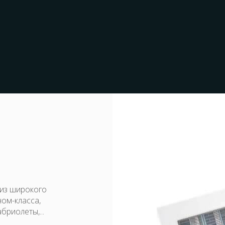
 из широкого
ном-класса,
бриолеты,...