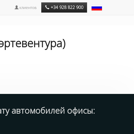
+34 928 822 900
клиентов
эртевентура)
кату автомобилей
офисы
: