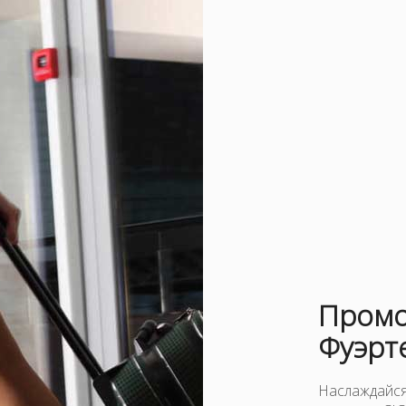
Промо
Фуэрт
Наслаждайся