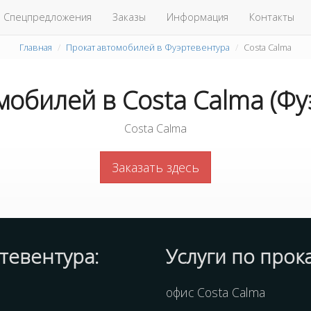
Спецпредложения
Заказы
Информация
Контакты
Главная
Прокат автомобилей в Фуэртевентура
Costa Calma
мобилей в Costa Calma (Фу
Costa Calma
Заказать здесь
тевентура:
Услуги по про
офис Costa Calma