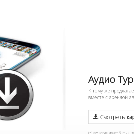
Аудио Тур
К тому же предлага
вместе с арендой а
Смотреть
ка
(*) Аудиогид может быть ин