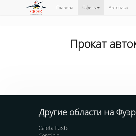
Главная
Офисы
Автопарк
Прокат авто
Другие
области
на Фуэр
Caleta Fuste
Corralejo