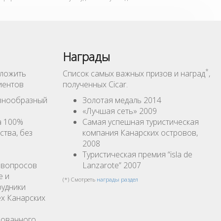
Награды
*
дложить
Список самых важных призов и наград
,
иентов
полученных Cicar.
знообразный
Золотая медаль 2014
«Лучшая сеть» 2009
а 100%
Самая успешная туристическая
ства, без
компания Канарских островов,
2008
Туристическая премия “isla de
 вопросов
Lanzarote” 2007
е и
(*) Смотреть
награды раздел
рудники
х Канарских
рованного