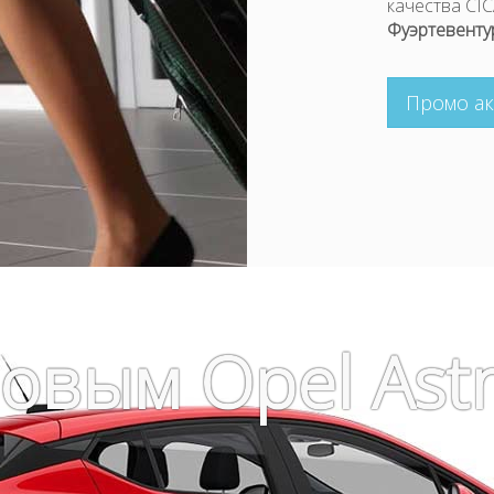
качества CI
Фуэртевенту
Промо ак