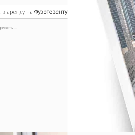
 в аренду на
Фуэртевентура
иолеты,...