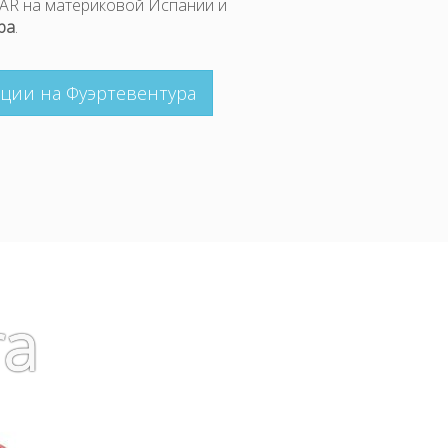
CAR на материковой Испании и
ра
.
ции на Фуэртевентура