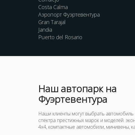
Costa Calma
Аэропорт Фуэртевентура
Gran Tarajal
Jandia
Puerto del Rosario
Наш
автопарк
на
Фуэртевентура
Наши клиенты могут выбрать автомобиль
спектра престижных марок и моделей. эко
4x4, компактные автомобили, минивены, ка