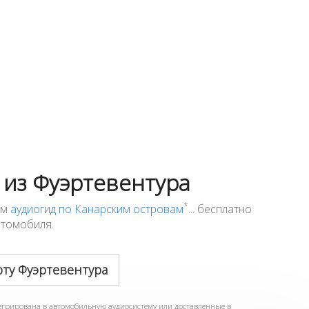
 из Фуэртевентура
*
ем
аудиогид по Канарским островам
... бесплатно
втомобиля.
рту Фуэртевентура
тегрирована в автомобильную аудиосистему или доставленные в