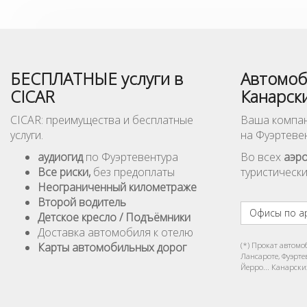
БЕСПЛАТНЫЕ услуги в
Автомоб
CICAR
Канарск
CICAR: преимущества и бесплатные
Ваша компан
услуги.
на Фуэртеве
аудиогид
по Фуэртевентура
Во всех
аэр
Все риски,
без предоплаты
туристически
Неограниченный километражe
Второй водитель
Офисы по а
Детское кресло / Подъёмники
Доставка автомобиля к отелю
Карты автомобильных дорог
(*) Прокат автомо
Лансароте, Фуэрте
Йерро... Канарски