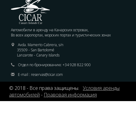
Автомобили в аренду на Канарских островах,
Во всех аэропортах, морских портах и туристических зонах
Avda. Mamerto Cabrera, s/n
35509 - San Bartolomé
Lanzarote - Canary Islands
Отдел по бронированию:
+34 928 822 900
E-mail :
reservas@cicar.com
© 2018 - Все права защищены.
Условия аренды
автомобилей
-
Правовая информация