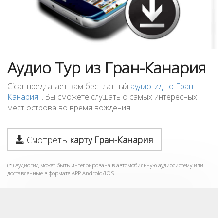
Аудио Тур из Гран-Канария
Cicar предлагает вам бесплатный
аудиогид по Гран-
Канария
...Вы сможете слушать о самых интересных
мест острова во время вождения.
Смотреть
карту Гран-Канария
(*) Аудиогид может быть интегрирована в автомобильную аудиосистему или
доставленные в формате APP Android/iOS