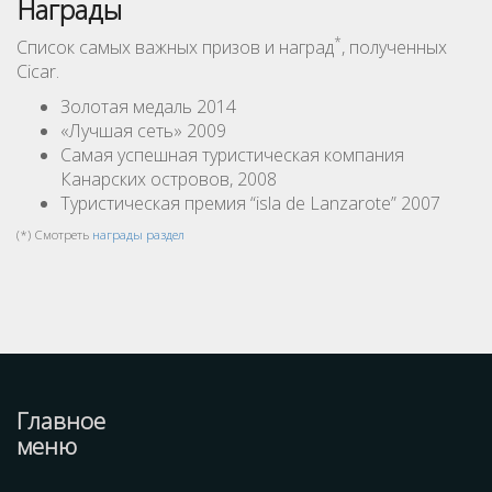
Награды
*
Список самых важных призов и наград
, полученных
Cicar.
Золотая медаль 2014
«Лучшая сеть» 2009
Самая успешная туристическая компания
Канарских островов, 2008
Туристическая премия “isla de Lanzarote” 2007
(*) Смотреть
награды раздел
Главное
меню