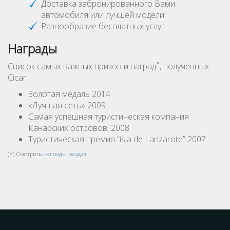
Доставка забронированного Вами
автомобиля или лучшей модели
Разнообразие бесплатных услуг
Награды
*
Список самых важных призов и наград
, полученных
Cicar.
Золотая медаль 2014
«Лучшая сеть» 2009
Самая успешная туристическая компания
Канарских островов, 2008
Туристическая премия “isla de Lanzarote” 2007
(*) Смотреть
награды раздел