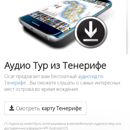
Аудио Тур из Тенерифе
Cicar предлагает вам бесплатный
аудиогид по
Тенерифе
...Вы сможете слушать о самых интересных
мест острова во время вождения.
Смотреть
карту Тенерифе
(*) Аудиогид может быть интегрирована в автомобильную аудиосистему или
доставленные в формате APP Android/iOS