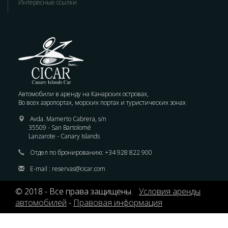
Интересные ссылки
Автомобили в аренду на Канарских островах,
Во всех аэропортах, морских портах и туристических зонах
Avda. Mamerto Cabrera, s/n
35509 - San Bartolomé
Lanzarote - Canary Islands
Отдел по бронированию:
+34 928 822 900
E-mail :
reservas@cicar.com
© 2018 - Все права защищены.
Условия аренды
автомобилей
-
Правовая информация