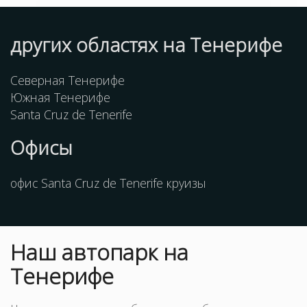
других областях на Тенерифе
Северная Тенерифе
Южная Тенерифе
Santa Cruz de Tenerife
Офисы
офис Santa Cruz de Tenerife круизы
Наш
автопарк
на
Тенерифе