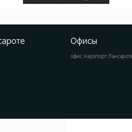
сароте
Офисы
офис Аэропорт Лансароте 