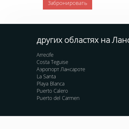
Забронировать
других областях на Лан
Arrecife
Costa Teguise
Аэропорт Лансароте
La Santa
Playa Blanca
Puerto Calero
Puerto del Carmen