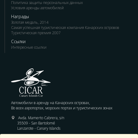
Политика защиты персональных данных
Условия аренды автомобилей
Награды
Золотая медаль, 2014
Самая успешная туристическая компания Канарских островов
Туристическая премия 2007
Ссылки
Интересные ссылки
Автомобили в аренду на Канарских островах,
Во всех аэропортах, морских портах и туристических зонах
Avda. Mamerto Cabrera, s/n
35509 - San Bartolomé
Lanzarote - Canary Islands