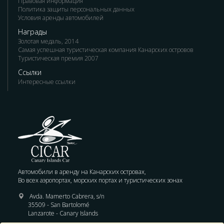
Правовая информация
Политика защиты персональных данных
Условия аренды автомобилей
Награды
Золотая медаль, 2014
Самая успешная туристическая компания Канарских островов
Туристическая премия 2007
Ссылки
Интересные ссылки
Автомобили в аренду на Канарских островах,
Во всех аэропортах, морских портах и туристических зонах
Avda. Mamerto Cabrera, s/n
35509 - San Bartolomé
Lanzarote - Canary Islands