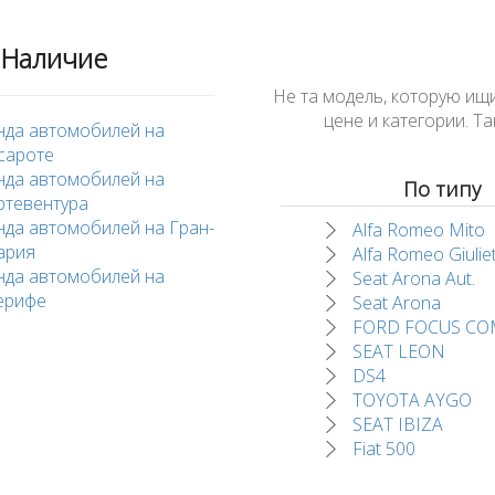
Наличие
Не та модель, которую ищ
цене и категории. 
нда автомобилей на
сароте
нда автомобилей на
По типу
ртевентура
нда автомобилей на Гран-
Alfa Romeo Mito
ария
Alfa Romeo Giulie
нда автомобилей на
Seat Arona Aut.
ерифе
Seat Arona
FORD FOCUS CO
SEAT LEON
DS4
TOYOTA AYGO
SEAT IBIZA
Fiat 500