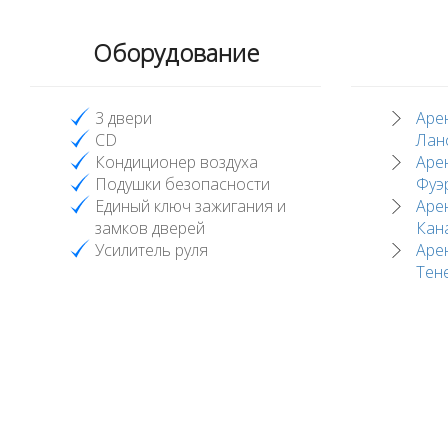
Оборудование
3 двери
Аре
CD
Лан
Кондиционер воздуха
Аре
Подушки безопасности
Фуэ
Единый ключ зажигания и
Аре
замков дверей
Кан
Усилитель руля
Аре
Тен