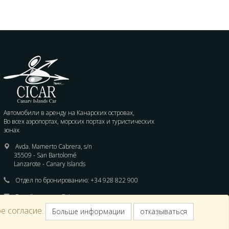
Автомобили в аренду на Канарских островах,
Во всех аэропортах, морских портах и туристических
зонах
Avda. Mamerto Cabrera, s/n
35509 - San Bartolomé
Lanzarote - Canary Islands
Отдел по бронированию:
+34 928 822 900
E-mail :
reservas@cicar.com
е согласие.
Больше информации
отказываться