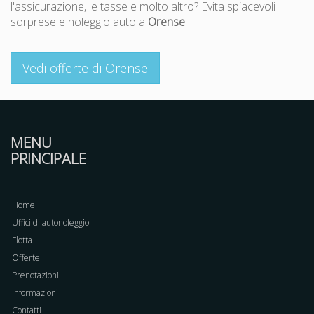
l'assicurazione, le tasse e molto altro? Evita spiacevoli
sorprese e noleggio auto a
Orense
.
Vedi offerte di Orense
MENU
PRINCIPALE
Home
Uffici di autonoleggio
Flotta
Offerte
Prenotazioni
Informazioni
Contatti