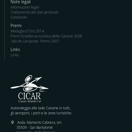
Note legali
Informazioni legali
Trattamento dei dati personali
Condizioni
Premi
Medaglia d´Oro 2014
Premi Eccellenza turistica delle Canarie 2008
-Isla de Lanzarote- Premi 2007
Links
Links
Autonoleggio alle isole Canarie in tutti,
gli aeroporti, i porti e le zone turistiche.
Avda. Mamerto Cabrera, s/n
35509 - San Bartolomé