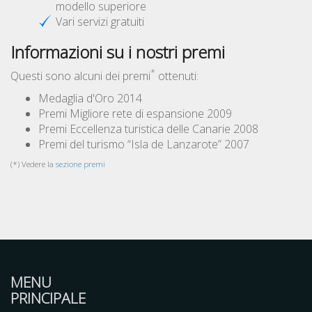
modello superiore
Vari servizi gratuiti
Informazioni su i nostri premi
*
Questi sono alcuni dei premi
ottenuti:
Medaglia d'Oro 2014
Premi Migliore rete di espansione 2009
Premi Eccellenza turistica delle Canarie 2008
Premi del turismo “Isla de Lanzarote” 2007
(*) Vedere la
sezione premi
MENU
PRINCIPALE