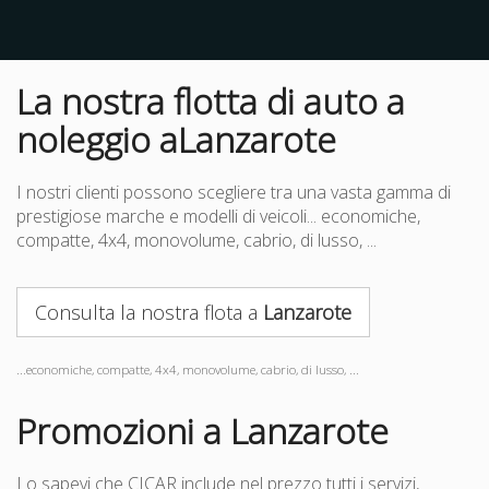
La nostra flotta di auto a
noleggio aLanzarote
I nostri clienti possono scegliere tra una vasta gamma di
prestigiose marche e modelli di veicoli... economiche,
compatte, 4x4, monovolume, cabrio, di lusso, ...
Consulta la nostra flota a
Lanzarote
...economiche, compatte, 4x4, monovolume, cabrio, di lusso, ...
Promozioni a Lanzarote
Lo sapevi che CICAR include nel prezzo tutti i servizi,