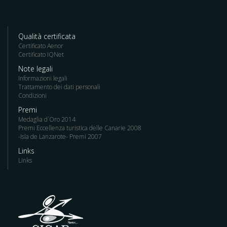
Qualità certificata
Certificato Aenor
Certificato IQNet
Note legali
Informazioni legali
Trattamento dei dati personali
Condizioni
Premi
Medaglia d´Oro 2014
Premi Eccellenza turistica delle Canarie 2008
-Isla de Lanzarote- Premi 2007
Links
Links