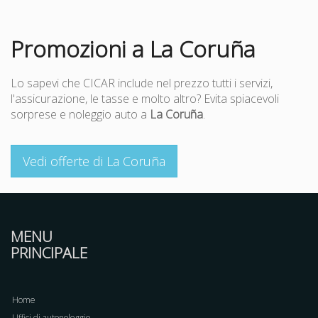
Promozioni a La Coruña
Lo sapevi che CICAR include nel prezzo tutti i servizi,
l'assicurazione, le tasse e molto altro? Evita spiacevoli
sorprese e noleggio auto a
La Coruña
.
Vedi offerte di La Coruña
MENU
PRINCIPALE
Home
Uffici di autonoleggio