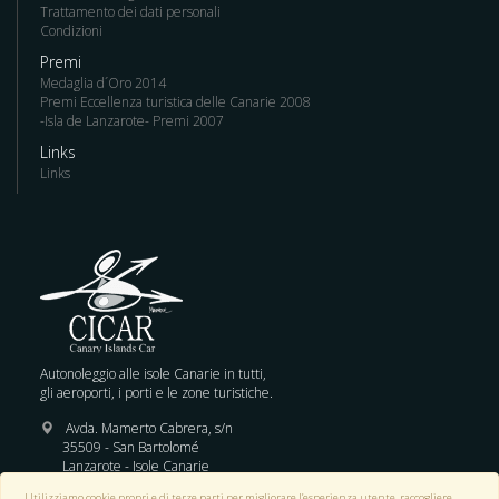
Trattamento dei dati personali
Condizioni
Premi
Medaglia d´Oro 2014
Premi Eccellenza turistica delle Canarie 2008
-Isla de Lanzarote- Premi 2007
Links
Links
Autonoleggio alle isole Canarie in tutti,
gli aeroporti, i porti e le zone turistiche.
Avda. Mamerto Cabrera, s/n
35509 - San Bartolomé
Lanzarote - Isole Canarie
Utilizziamo cookie propri e di terze parti per migliorare l’esperienza utente, raccogliere