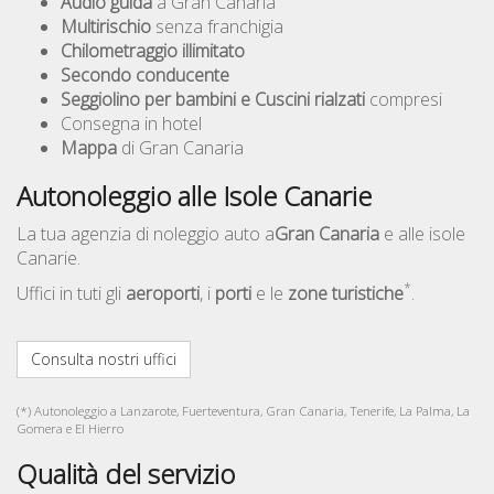
Audio guida
a Gran Canaria
Multirischio
senza franchigia
Chilometraggio illimitato
Secondo conducente
Seggiolino per bambini e Cuscini rialzati
compresi
Consegna in hotel
Mappa
di Gran Canaria
Autonoleggio alle Isole Canarie
La tua agenzia di noleggio auto a
Gran Canaria
e alle isole
Canarie.
*
Uffici in tuti gli
aeroporti
, i
porti
e le
zone turistiche
.
Consulta nostri uffici
(*) Autonoleggio a Lanzarote, Fuerteventura, Gran Canaria, Tenerife, La Palma, La
Gomera e El Hierro
Qualità del servizio