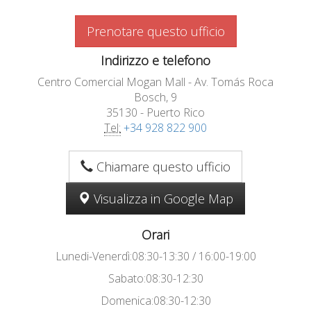
Prenotare questo ufficio
Indirizzo e telefono
Centro Comercial Mogan Mall - Av. Tomás Roca
Bosch, 9
35130 - Puerto Rico
Tel:
+34 928 822 900
Chiamare questo ufficio
Visualizza in Google Map
Orari
Lunedi-Venerdì:08:30-13:30 / 16:00-19:00
Sabato:08:30-12:30
Domenica:08:30-12:30