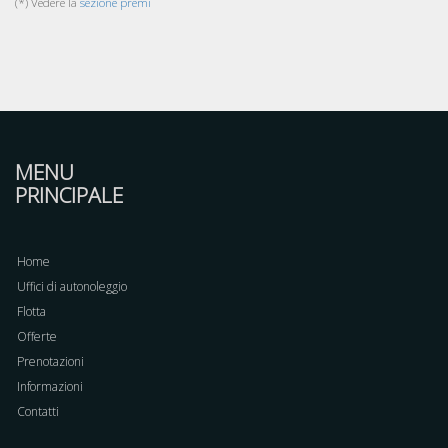
(*) Vedere la
sezione premi
MENU
PRINCIPALE
Home
Uffici di autonoleggio
Flotta
Offerte
Prenotazioni
Informazioni
Contatti