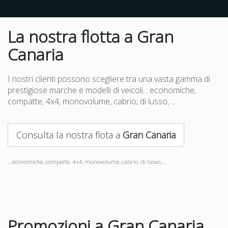
La nostra flotta a Gran
Canaria
I nostri clienti possono scegliere tra una vasta gamma di
prestigiose marche e modelli di veicoli... economiche,
compatte, 4x4, monovolume, cabrio, di lusso, ...
Consulta la nostra flota a
Gran Canaria
...economiche, compatte, 4x4, monovolume, cabrio, di lusso,...
Promozioni a Gran Canaria