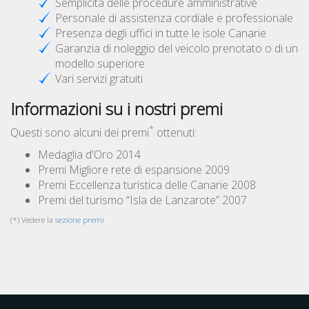
Semplicità delle procedure amministrative
Personale di assistenza cordiale e professionale
Presenza degli uffici in tutte le isole Canarie
Garanzia di noleggio del veicolo prenotato o di un
modello superiore
Vari servizi gratuiti
Informazioni su i nostri premi
*
Questi sono alcuni dei premi
ottenuti:
Medaglia d'Oro 2014
Premi Migliore rete di espansione 2009
Premi Eccellenza turistica delle Canarie 2008
Premi del turismo “Isla de Lanzarote” 2007
(*) Vedere la
sezione premi