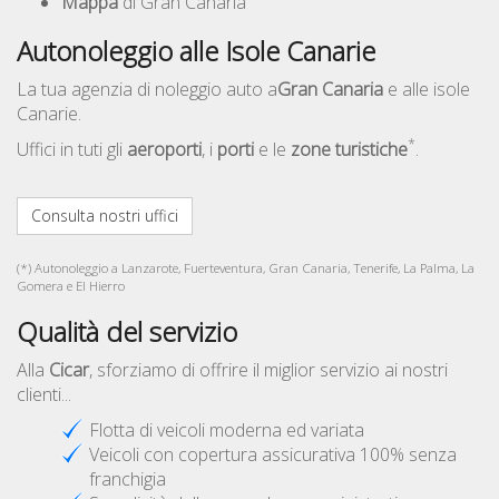
Mappa
di Gran Canaria
Autonoleggio alle Isole Canarie
La tua agenzia di noleggio auto a
Gran Canaria
e alle isole
Canarie.
*
Uffici in tuti gli
aeroporti
, i
porti
e le
zone turistiche
.
Consulta nostri uffici
(*) Autonoleggio a Lanzarote, Fuerteventura, Gran Canaria, Tenerife, La Palma, La
Gomera e El Hierro
Qualità del servizio
Alla
Cicar
, sforziamo di offrire il miglior servizio ai nostri
clienti...
Flotta di veicoli moderna ed variata
Veicoli con copertura assicurativa 100% senza
franchigia