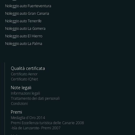
Noleggio auto Fuerteventura
Noleggio auto Gran Canaria
Noleggio auto Tenerife
Noleggio auto La Gomera
Noleggio auto El Hierro
Noleggio auto La Palma
Qualità certificata
Certificato Aenor
Certificato IQNet
Note legali
Informazioni legali
Trattamento dei dati personali
Condizioni
Premi
Medaglia d´Oro 2014
Premi Eccellenza turistica delle Canarie 2008
-Isla de Lanzarote- Premi 2007