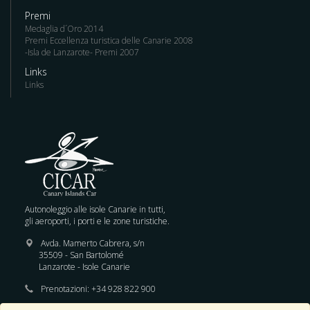
Premi
Medaglia d´Oro 2014
Premi Eccellenza turistica delle Canarie 2008
-Isla de Lanzarote- Premi 2007
Links
Links
Autonoleggio alle isole Canarie in tutti,
gli aeroporti, i porti e le zone turistiche.
Avda. Mamerto Cabrera, s/n
35509 - San Bartolomé
Lanzarote - Isole Canarie
Prenotazioni:
+34 928 822 900