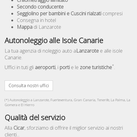
Chilometraggio illimitato
Secondo conducente
Seggiolino per bambini e Cuscini rialzati
compresi
Consegna in hotel
Mappa
di Lanzarote
Autonoleggio alle Isole Canarie
La tua agenzia di noleggio auto a
Lanzarote
e alle isole
Canarie.
*
Uffici in tuti gli
aeroporti
, i
porti
e le
zone turistiche
.
Consulta nostri uffici
(*) Autonoleggio a Lanzarote, Fuerteventura, Gran Canaria, Tenerife, La Palma, La
Gomera e El Hierro
Qualità del servizio
Alla
Cicar
, sforziamo di offrire il miglior servizio ai nostri
clienti...