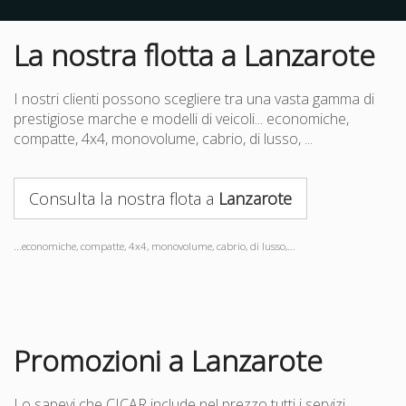
La nostra flotta a Lanzarote
I nostri clienti possono scegliere tra una vasta gamma di
prestigiose marche e modelli di veicoli... economiche,
compatte, 4x4, monovolume, cabrio, di lusso, ...
Consulta la nostra flota a
Lanzarote
...economiche, compatte, 4x4, monovolume, cabrio, di lusso,...
Promozioni a Lanzarote
Lo sapevi che CICAR include nel prezzo tutti i servizi,