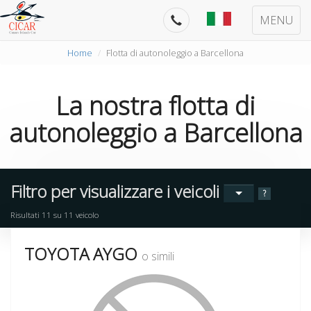
MENU
Home
Flotta di autonoleggio a Barcellona
La nostra
flotta di
autonoleggio
a
Barcellona
Filtro per visualizzare i veicoli
?
Risultati
11
su
11
veicolo
TOYOTA AYGO
o simili