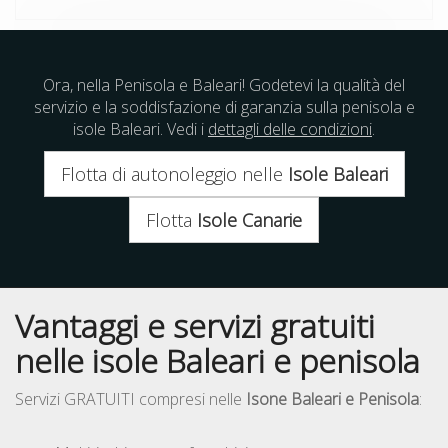
Ora, nella Penisola e Baleari! Godetevi la qualità del
servizio e la soddisfazione di garanzia sulla penisola e
isole Baleari. Vedi i
dettagli delle condizioni
.
Flotta di autonoleggio nelle
Isole Baleari
Flotta
Isole Canarie
Vantaggi e servizi gratuiti
nelle isole Baleari e penisola
Servizi GRATUITI compresi nelle
Isone Baleari e Penisola
: