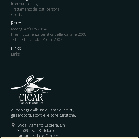
Informazioni legali
Trattamento dei dati personali
Condizioni
Premi
Medaglia d´Oro 2014
Premi Eccellenza turistica delle Canarie 2008
-Isla de Lanzarote- Premi 2007
Links
Links
Autonoleggio alle isole Canarie in tutti,
gli aeroporti, i porti e le zone turistiche.
Avda. Mamerto Cabrera, s/n
35509 - San Bartolomé
Lanzarote - Isole Canarie