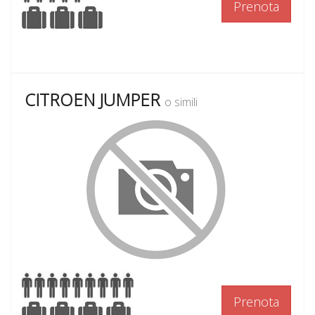
Prenota
CITROEN JUMPER
o simili
Prenota