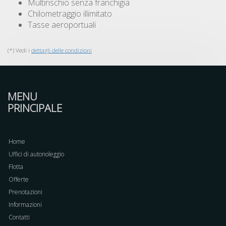
Multirischio senza franchigia
Chilometraggio illimitato
Tasse aeroportuali
(*) Vedi i
dettagli delle condizioni
MENU
PRINCIPALE
Home
Uffici di autonoleggio
Flotta
Offerte
Prenotazioni
Informazioni
Contatti