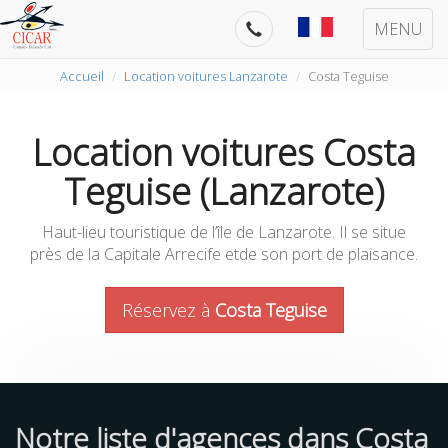
MENU
Accueil
Location voitures Lanzarote
Costa Teguise
Location voitures Costa
Teguise (Lanzarote)
Haut-lieu touristique de l’île de Lanzarote. Il se situe
près de la Capitale Arrecife etde son port de plaisance.
Réservez à
Costa Teguise
Notre liste d'agences dans Costa