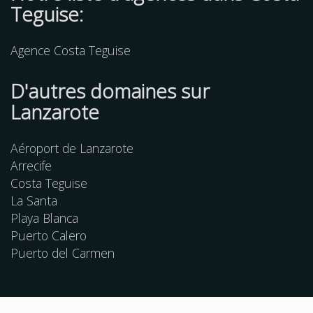
Teguise:
Agence Costa Teguise
D'autres
domaines
sur
Lanzarote
Aéroport de Lanzarote
Arrecife
Costa Teguise
La Santa
Playa Blanca
Puerto Calero
Puerto del Carmen