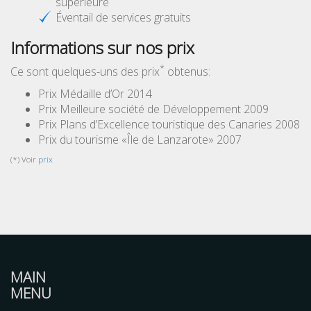
supérieure
Éventail de services gratuits
Informations sur nos prix
*
Ce sont quelques-uns des prix
obtenus:
Prix Médaille d’Or 2014
Prix Meilleure société de Développement 2009
Prix Plans d’Excellence touristique des Canaries 2008
Prix du tourisme «Île de Lanzarote» 2007
(*) Voir
prix
MAIN
MENU