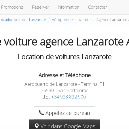
Promotions
Réserver
Information
Contacter
Location voitures Lanzarote
Aéroport de Lanzarote
Agence Lanzarote 
e voiture agence Lanzarote 
Location de voitures Lanzarote
Adresse et Téléphone
Aeropuerto de Lanzarote - Terminal T1
35550 - San Bartolomé
Tel:
+34 928 822 900
Appelez ce bureau
Voir dans Google Maps