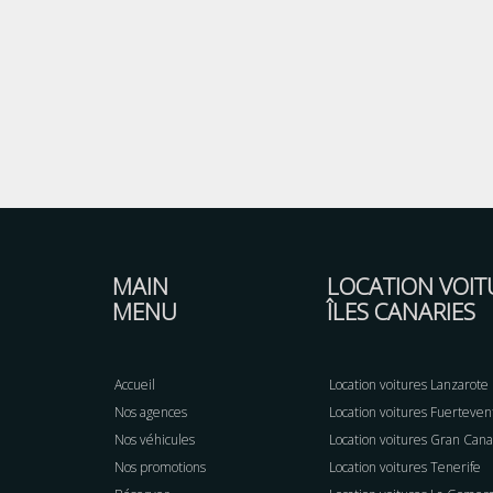
MAIN
LOCATION VOIT
MENU
ÎLES CANARIES
Accueil
Location voitures Lanzarote
Nos agences
Location voitures Fuerteven
Nos véhicules
Location voitures Gran Cana
Nos promotions
Location voitures Tenerife