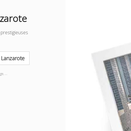
nzarote
prestigieuses
à
Lanzarote
e, ...