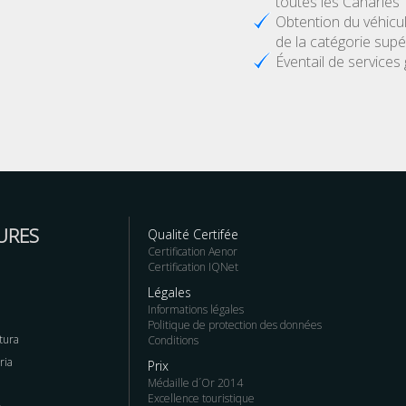
toutes les Canaries
Obtention du véhicu
de la catégorie supé
Éventail de services 
URES
Qualité Certifée
Certification Aenor
Certification IQNet
Légales
Informations légales
Politique de protection des données
tura
Conditions
ria
Prix
Médaille d´Or 2014
Excellence touristique