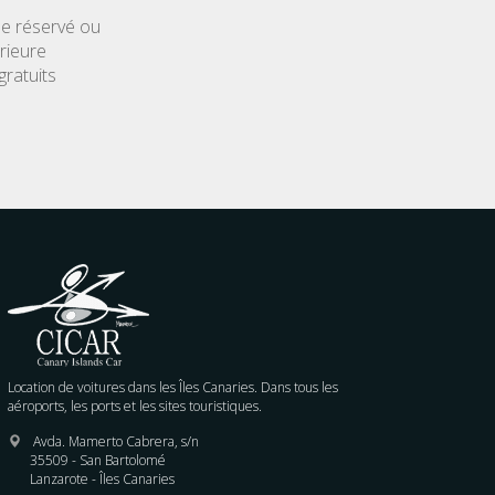
le réservé ou
rieure
gratuits
Location de voitures dans les Îles Canaries. Dans tous les
aéroports, les ports et les sites touristiques.
Avda. Mamerto Cabrera, s/n
35509 - San Bartolomé
Lanzarote - Îles Canaries