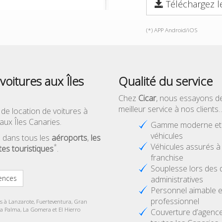
Téléchargez l
(*) APP Android/iOS
voitures aux Îles
Qualité du service
Chez
Cicar
, nous essayons d
meilleur service à nos clients
 de location de voitures à
aux Îles Canaries.
Gamme moderne et d
véhicules
 dans tous les
aéroports
,
les
Véhicules assurés 
*
ites touristiques
.
franchise
Souplesse lors des
ences
administratives
Personnel aimable e
professionnel
es à Lanzarote, Fuerteventura, Gran
La Palma, La Gomera et El Hierro
Couverture d’agenc