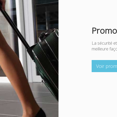
Promot
La sécurité et
meilleure fa
Voir prom