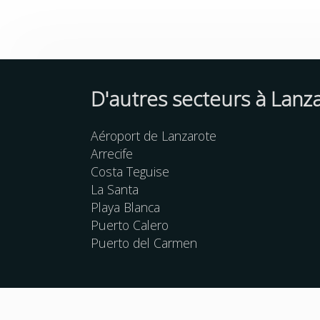
D'autres
secteurs
à Lanz
Aéroport de Lanzarote
Arrecife
Costa Teguise
La Santa
Playa Blanca
Puerto Calero
Puerto del Carmen