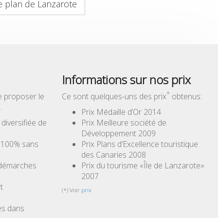
e plan de Lanzarote
Informations sur nos prix
*
e proposer le
Ce sont quelques-uns des prix
obtenus:
…
Prix Médaille d’Or 2014
iversifiée de
Prix Meilleure société de
Développement 2009
à 100% sans
Prix Plans d’Excellence touristique
des Canaries 2008
 démarches
Prix du tourisme «Île de Lanzarote»
2007
t
(*) Voir
prix
es dans