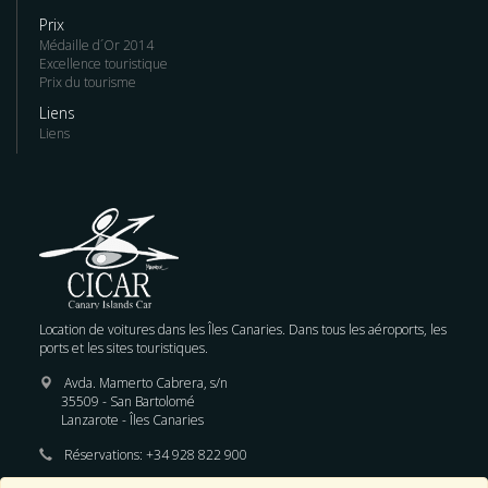
Prix
Médaille d´Or 2014
Excellence touristique
Prix du tourisme
Liens
Liens
Location de voitures dans les Îles Canaries. Dans tous les aéroports, les
ports et les sites touristiques.
Avda. Mamerto Cabrera, s/n
35509 - San Bartolomé
Lanzarote - Îles Canaries
Réservations:
+34 928 822 900