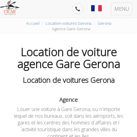
MENU
Accueil
Location voitures Gerona
Gerona
Agence Gare Gerona
Location de voiture
agence Gare Gerona
Location de voitures Gerona
Agence
Louer une voiture à Gare Gerona, ou n´importe
lequel de nos bureaux, soit dans les aéroports, les
gares et les centres des hommes d´affaires et l
´activité touristique dans les grandes villes du
continent et les îles.