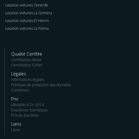
Location voitures Tenerife
Location voitures La Gomera
Location voitures El Hierro
Location voitures La Palma
Qualité Certifée
Certification Aenor
Certification IQNet
Légales
Informations légales
Politique de protection des données
Conditions
Prix
Médaille d´Or 2014
Excellence touristique
Prix du tourisme
Liens
Liens