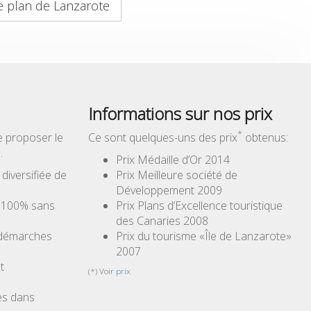
e plan de Lanzarote
Informations sur nos prix
*
e proposer le
Ce sont quelques-uns des prix
obtenus:
…
Prix Médaille d’Or 2014
iversifiée de
Prix Meilleure société de
Développement 2009
à 100% sans
Prix Plans d’Excellence touristique
des Canaries 2008
 démarches
Prix du tourisme «Île de Lanzarote»
2007
t
(*) Voir
prix
es dans