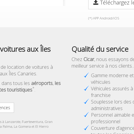
Téléchargez l
(*) APP Android/iOS
voitures aux Îles
Qualité du service
Chez
Cicar
, nous essayons d
meilleur service à nos clients
 de location de voitures à
aux Îles Canaries.
Gamme moderne et d
véhicules
 dans tous les
aéroports
,
les
Véhicules assurés 
*
ites touristiques
.
franchise
Souplesse lors des
ences
administratives
Personnel aimable e
professionnel
es à Lanzarote, Fuerteventura, Gran
La Palma, La Gomera et El Hierro
Couverture d’agenc