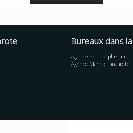
arote
Bureaux dans la
Agence Port de plaisance 
Agence Marina Lanzarote