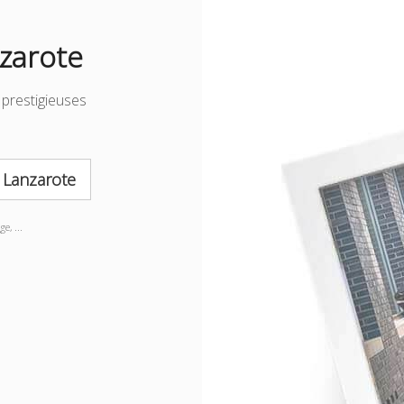
nzarote
prestigieuses
à
Lanzarote
e, ...