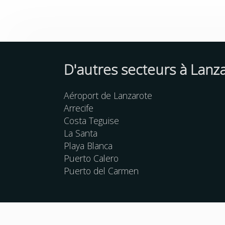
D'autres
secteurs
à Lanz
Aéroport de Lanzarote
Arrecife
Costa Teguise
La Santa
Playa Blanca
Puerto Calero
Puerto del Carmen