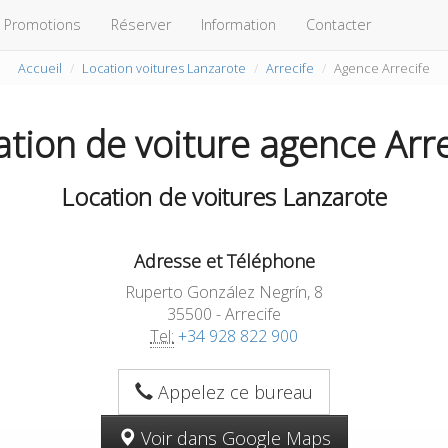
Promotions
Réserver
Information
Contacter
Accueil
Location voitures Lanzarote
Arrecife
Agence Arrecife
ation de voiture agence Arre
Location de voitures Lanzarote
Adresse et Téléphone
Ruperto González Negrín, 8
35500 - Arrecife
Tel:
+34 928 822 900
Appelez ce bureau
Voir dans Google Maps