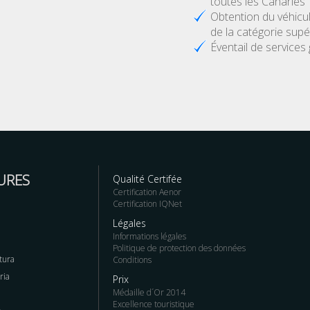
toutes les Canaries
Obtention du véhicu
de la catégorie supé
Éventail de services 
URES
Qualité Certifée
Certification Aenor
Certification IQNet
Légales
Informations légales
Politique de protection des données
tura
Conditions
ria
Prix
Médaille d´Or 2014
Excellence touristique