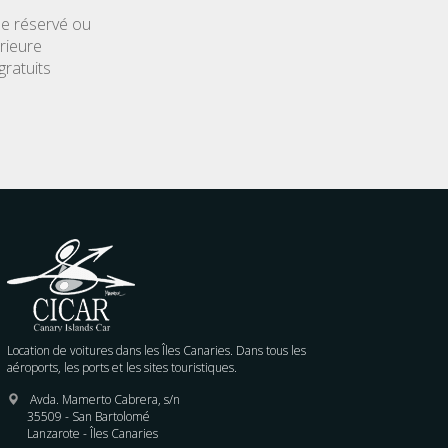
le réservé ou
rieure
gratuits
Location de voitures dans les Îles Canaries. Dans tous les
aéroports, les ports et les sites touristiques.
Avda. Mamerto Cabrera, s/n
35509 - San Bartolomé
Lanzarote - Îles Canaries