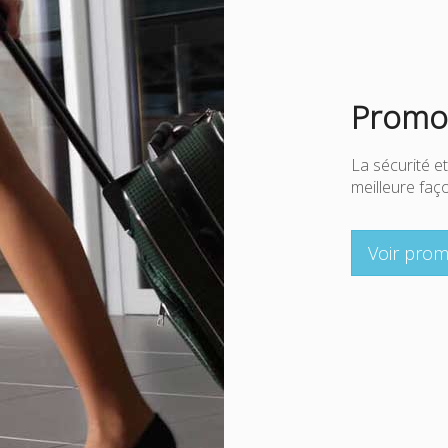
Promot
La sécurité et
meilleure fa
Voir prom