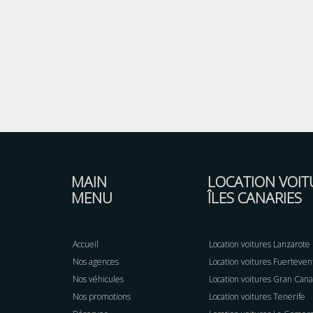
MAIN
LOCATION VOIT
MENU
ÎLES CANARIES
Accueil
Location voitures Lanzarote
Nos agences
Location voitures Fuerteven
Nos véhicules
Location voitures Gran Cana
Nos promotions
Location voitures Tenerife