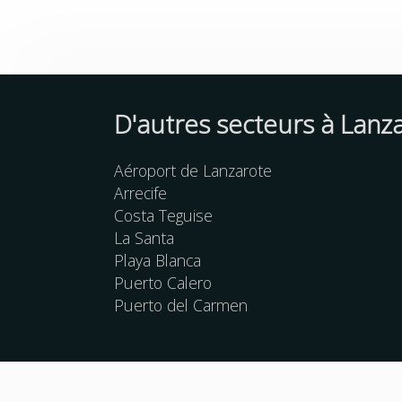
D'autres
secteurs
à Lanz
Aéroport de Lanzarote
Arrecife
Costa Teguise
La Santa
Playa Blanca
Puerto Calero
Puerto del Carmen