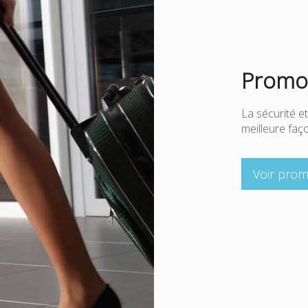
Promot
La sécurité et
meilleure fa
Voir prom