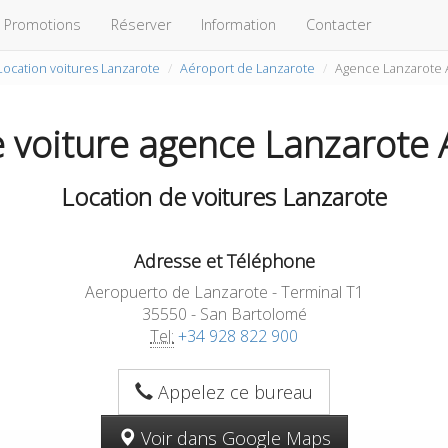
Promotions
Réserver
Information
Contacter
Location voitures Lanzarote
Aéroport de Lanzarote
Agence Lanzarote 
e voiture agence Lanzarote 
Location de voitures Lanzarote
Adresse et Téléphone
Aeropuerto de Lanzarote - Terminal T1
35550 - San Bartolomé
Tel:
+34 928 822 900
Appelez ce bureau
Voir dans Google Maps