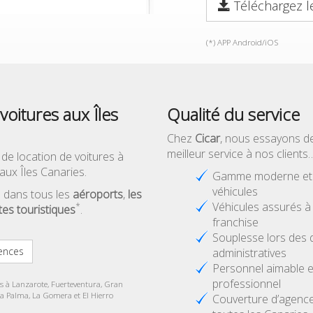
Téléchargez l
(*) APP Android/iOS
voitures aux Îles
Qualité du service
Chez
Cicar
, nous essayons d
meilleur service à nos clients
 de location de voitures à
aux Îles Canaries.
Gamme moderne et d
véhicules
 dans tous les
aéroports
,
les
Véhicules assurés 
*
ites touristiques
.
franchise
Souplesse lors des
ences
administratives
Personnel aimable e
professionnel
es à Lanzarote, Fuerteventura, Gran
La Palma, La Gomera et El Hierro
Couverture d’agenc