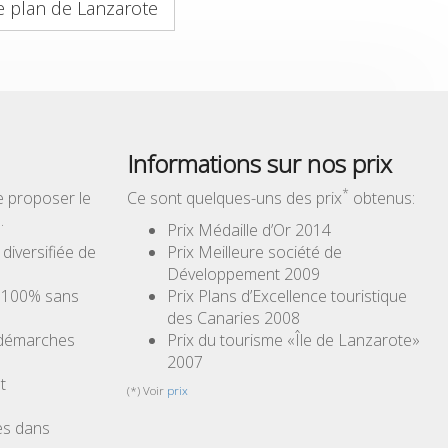
e plan de Lanzarote
Informations sur nos prix
*
e proposer le
Ce sont quelques-uns des prix
obtenus:
…
Prix Médaille d’Or 2014
iversifiée de
Prix Meilleure société de
Développement 2009
à 100% sans
Prix Plans d’Excellence touristique
des Canaries 2008
 démarches
Prix du tourisme «Île de Lanzarote»
2007
t
(*) Voir
prix
es dans