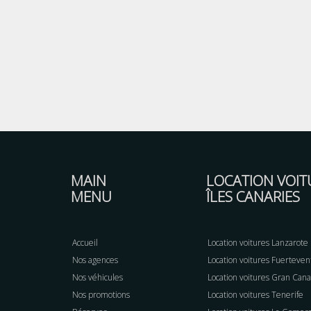
MAIN
LOCATION VOIT
MENU
ÎLES CANARIES
Accueil
Location voitures Lanzarote
Nos agences
Location voitures Fuerteven
Nos véhicules
Location voitures Gran Cana
Nos promotions
Location voitures Tenerife