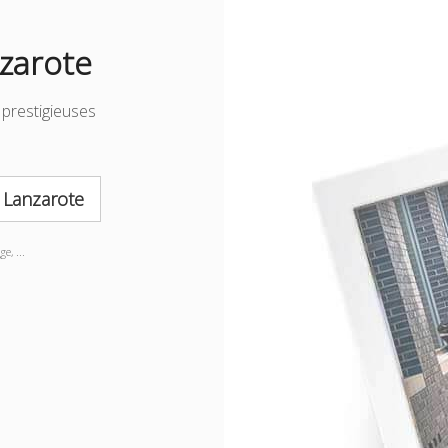
nzarote
prestigieuses
à
Lanzarote
e, ...