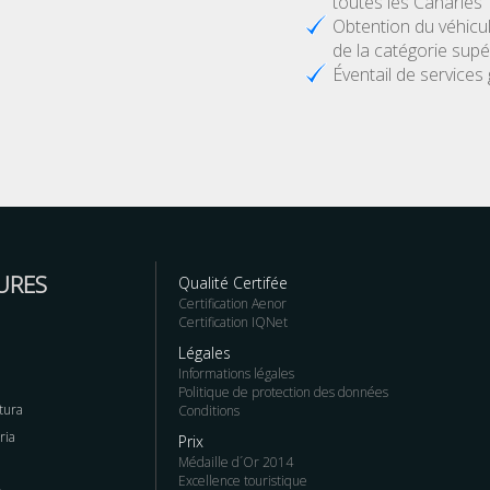
toutes les Canaries
Obtention du véhicu
de la catégorie supé
Éventail de services 
URES
Qualité Certifée
Certification Aenor
Certification IQNet
Légales
Informations légales
Politique de protection des données
tura
Conditions
ria
Prix
Médaille d´Or 2014
Excellence touristique