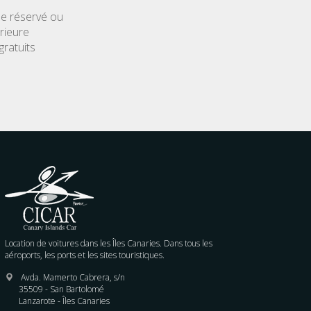
le réservé ou
rieure
gratuits
Location de voitures dans les Îles Canaries. Dans tous les
aéroports, les ports et les sites touristiques.
Avda. Mamerto Cabrera, s/n
35509 - San Bartolomé
Lanzarote - Îles Canaries