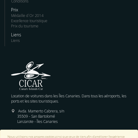
Conditions
Prix
Médaille d´Or 2014
Excellence touristique
Prix du tourisme
Liens
Liens
Location de voitures dans les Îles Canaries. Dans tous les aéroports, les
ports et les sites touristiques.
Avda. Mamerto Cabrera, s/n
35509 - San Bartolomé
Lanzarote - Îles Canaries
Réservations:
+34 928 822 900
Nous utilisons nos propres cookies ainsi que ceux de tiers afin d’améliorer l’expérience