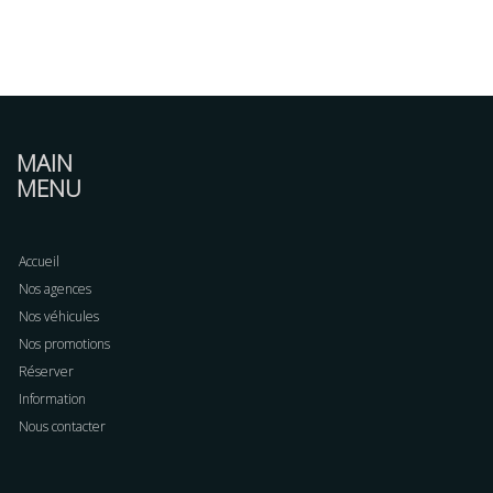
MAIN
MENU
Accueil
Nos agences
Nos véhicules
Nos promotions
Réserver
Information
Nous contacter