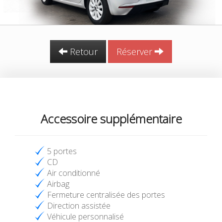
Retour
Réserver
Accessoire supplémentaire
5 portes
CD
Air conditionné
Airbag
Fermeture centralisée des portes
Direction assistée
Véhicule personnalisé