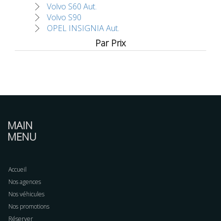
Volvo S60 Aut.
Volvo S90
OPEL INSIGNIA Aut.
Par Prix
MAIN
MENU
Accueil
Nos agences
Nos véhicules
Nos promotions
Réserver