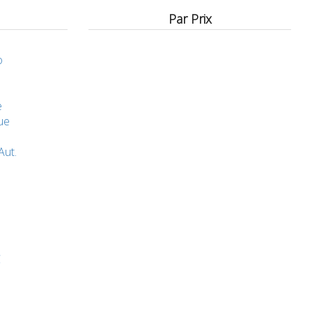
Par Prix
o
e
ue
Aut.
C