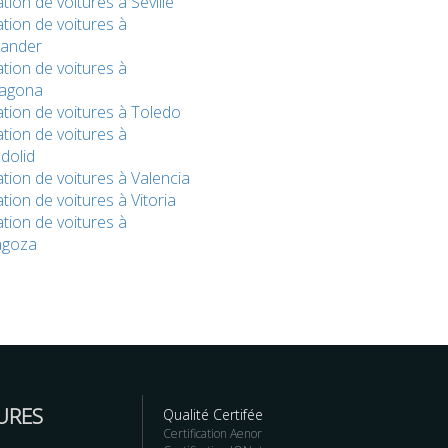
tion de voitures à Seville
tion de voitures à
tander
tion de voitures à
ragona
tion de voitures à Toledo
tion de voitures à
adolid
tion de voitures à Valencia
tion de voitures à Vitoria
tion de voitures à
agoza
URES
Qualité Certifée
Certification Aenor