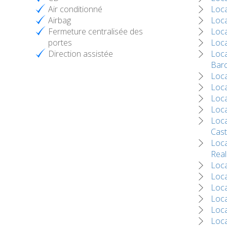
Air conditionné
Loca
Airbag
Loca
Fermeture centralisée des
Loca
portes
Loca
Direction assistée
Loca
Bar
Loca
Loca
Loca
Loca
Loca
Cast
Loca
Real
Loca
Loca
Loca
Loca
Loca
Loca