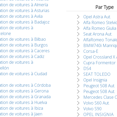
tion de voitures à Almería
Par Type
tion de voitures à Asturias
tion de voitures à Avila
Opel Astra Aut.
tion de voitures à Badajoz
Alfa Romeo Stelvi
tion de voitures à
Alfa Romeo Giulia
celone
Seat Arona Aut.
tion de voitures à Bilbao
AlfaRomeo Tonal
tion de voitures à Burgos
BMW740i Manriq
tion de voitures à Caceres
Corsa-E
tion de voitures à Cadiz
Opel Crossland X 
tion de voitures à
Cupra Formentor
ellón
DS4
tion de voitures à Ciudad
SEAT TOLEDO
Opel Insignia
tion de voitures à Córdoba
Peugeot 508 Aut.
tion de voitures à Gerona
Peugeot 508 Aut.
tion de voitures à Granada
Mercedes Clase 
tion de voitures à Huelva
Volvo S60 Aut.
tion de voitures à Ibiza
Volvo S90
tion de voitures à Jaen
OPEL INSIGNIA