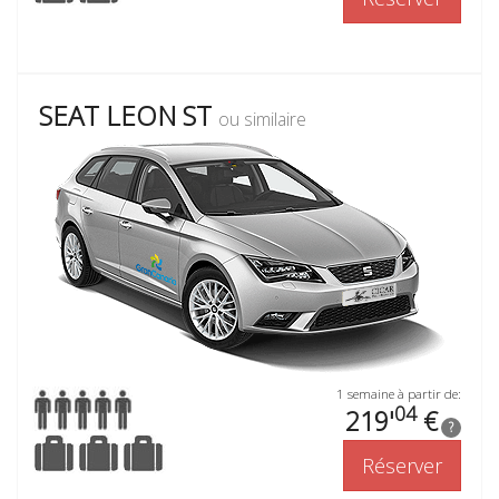
SEAT LEON ST
ou similaire
1 semaine à partir de:
04
219'
€
?
Réserver