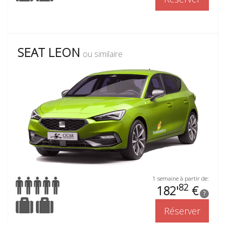
SEAT LEON
ou similaire
1 semaine à partir de:
82
182'
€
?
Réserver