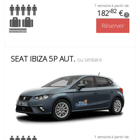
1 semaine à partir de:
82
182'
€
?
Réserver
SEAT IBIZA 5P AUT.
ou similaire
1 semaine à partir de: