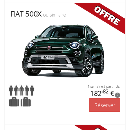
FIAT 500X
ou similaire
1 semaine à partir de:
82
182'
€
?
Réserver