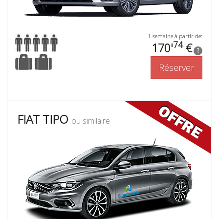
1 semaine à partir de:
74
170'
€
?
Réserver
FIAT TIPO
ou similaire