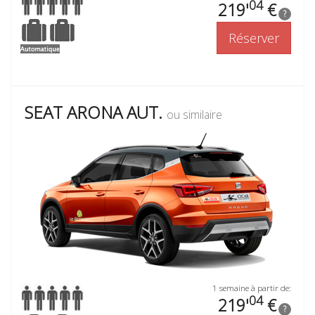
04
219'
€
?
Réserver
SEAT ARONA AUT.
ou similaire
1 semaine à partir de:
04
219'
€
?