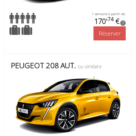
1 semaine à partir de:
74
170'
€
?
Réserver
PEUGEOT 208 AUT.
ou similaire