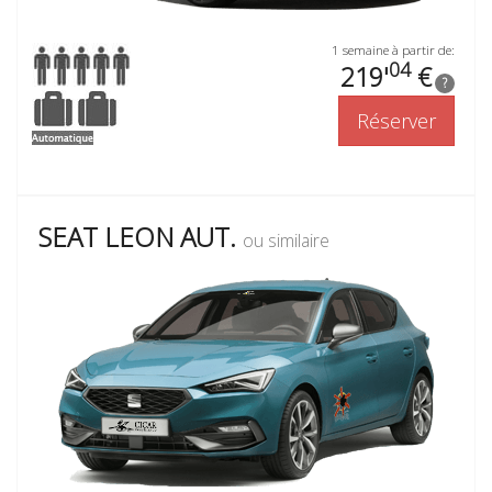
1 semaine à partir de:
04
219'
€
?
Réserver
SEAT LEON AUT.
ou similaire