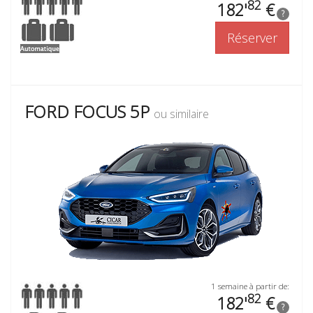
82
182'
€
?
Réserver
FORD FOCUS 5P
ou similaire
1 semaine à partir de:
82
182'
€
?