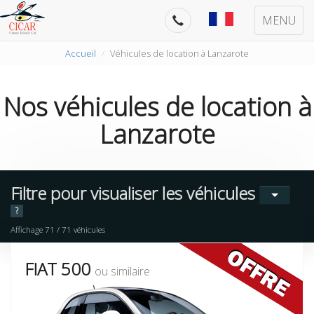
MENU
Accueil
Véhicules de location à Lanzarote
Nos
véhicules de location
à
Lanzarote
Filtre pour visualiser les véhicules
?
Affichage
71
/
71
véhicules
FIAT 500
ou similaire