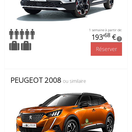
1 semaine à partir de:
68
193'
€
?
Réserver
PEUGEOT 2008
ou similaire