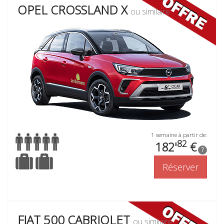
OPEL CROSSLAND X
ou similaire
1 semaine à partir de:
82
182'
€
?
Réserver
FIAT 500 CABRIOLET
ou similaire