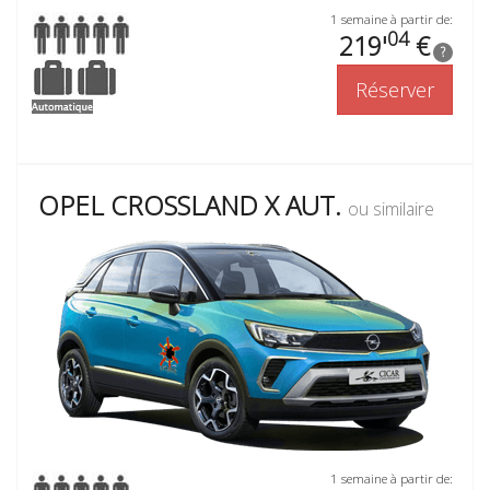
1 semaine à partir de:
04
219'
€
?
Réserver
OPEL CROSSLAND X AUT.
ou similaire
1 semaine à partir de: