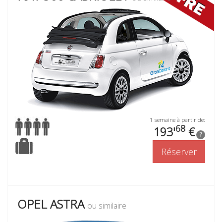
1 semaine à partir de:
68
193'
€
?
Réserver
OPEL ASTRA
ou similaire