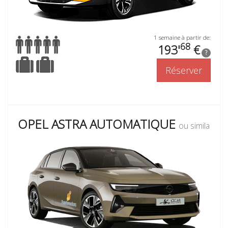
1 semaine à partir de:
68
193'
€
?
Réserver
OPEL ASTRA AUTOMATIQUE
ou similaire