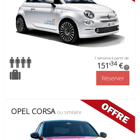
1 semaine à partir de:
34
151'
€
?
Réserver
OPEL CORSA
ou similaire