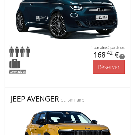
1 semaine à partir de:
42
168'
€
?
Réserver
JEEP AVENGER
ou similaire