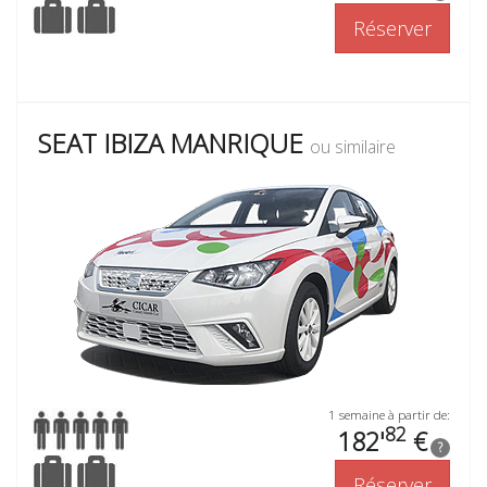
Réserver
SEAT IBIZA MANRIQUE
ou similaire
1 semaine à partir de:
82
182'
€
?
Réserver