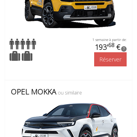
1 semaine à partir de:
68
193'
€
?
Réserver
OPEL MOKKA
ou similaire