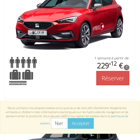
1 semaine à partir de:
12
229'
€
?
Réserver
Nous utilisons nos propres cookies ainsi que ceux de tiers afin d’améliorer l’expérience
JEEP RENEGADE
ou similaire
utilisateur, d’obtenir des informations statistiques sur les habitudes de navigation et de
personnaliser la publicité. Vous pouvez définir ou rejeter les cookies dans
la politique de
Nier
Accepter
cookies
.