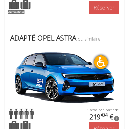
Réserver
ADAPTÉ OPEL ASTRA
ou similaire
1 semaine à partir de:
04
219'
€
?
Réserver