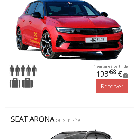
1 semaine à partir de:
68
193'
€
?
Réserver
SEAT ARONA
ou similaire