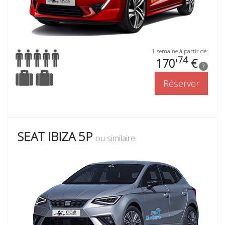
1 semaine à partir de:
74
170'
€
?
Réserver
SEAT IBIZA 5P
ou similaire