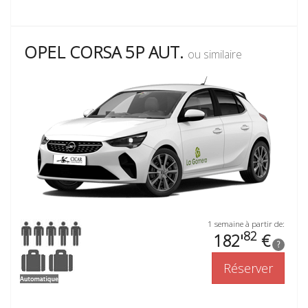
OPEL CORSA 5P AUT.
ou similaire
1 semaine à partir de:
82
182'
€
?
Réserver