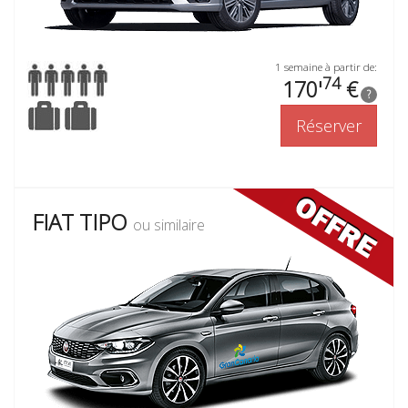
1 semaine à partir de:
74
170'
€
?
Réserver
FIAT TIPO
ou similaire