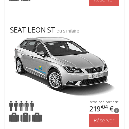
SEAT LEON ST
ou similaire
1 semaine à partir de:
04
219'
€
?
Réserver