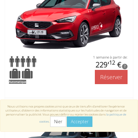
1 semaine à partir de:
12
229'
€
?
Réserver
Nous utilisons nos propres cookies ainsi que ceux de tiers afin d’améliorer l’expérience
JEEP RENEGADE
ou similaire
utilisateur, d’obtenir des informations statistiques sur les habitudes de navigation et de
personnaliser la publicité. Vous pouvez définir ou rejeter les cookies dans
la politique de
Nier
Accepter
cookies
.