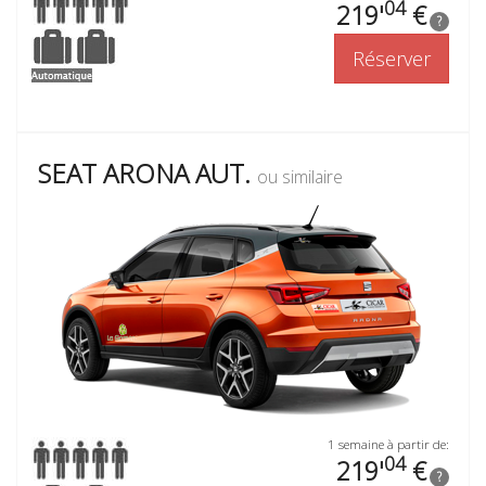
04
219'
€
?
Réserver
SEAT ARONA AUT.
ou similaire
1 semaine à partir de:
04
219'
€
?