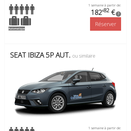
1 semaine à partir de:
82
182'
€
?
Réserver
SEAT IBIZA 5P AUT.
ou similaire
1 semaine à partir de: