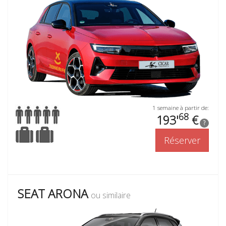
1 semaine à partir de:
68
193'
€
?
Réserver
SEAT ARONA
ou similaire