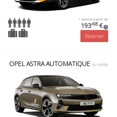
1 semaine à partir de:
68
193'
€
?
Réserver
OPEL ASTRA AUTOMATIQUE
ou similaire