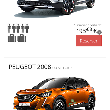
1 semaine à partir de:
68
193'
€
?
Réserver
PEUGEOT 2008
ou similaire