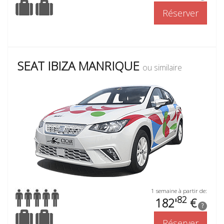
Réserver
SEAT IBIZA MANRIQUE
ou similaire
1 semaine à partir de:
82
182'
€
?
Réserver