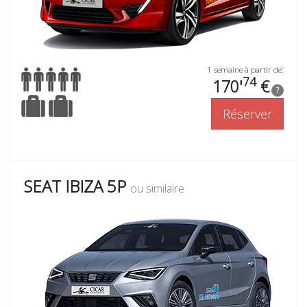
1 semaine à partir de:
74
170'
€
?
Réserver
SEAT IBIZA 5P
ou similaire