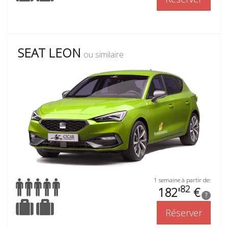
SEAT LEON
ou similaire
1 semaine à partir de:
82
182'
€
?
Réserver