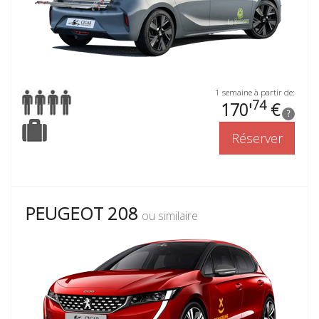
1 semaine à partir de:
74
170'
€
?
Réserver
PEUGEOT 208
ou similaire