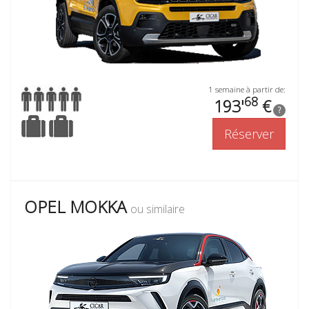
1 semaine à partir de:
68
193'
€
?
Réserver
OPEL MOKKA
ou similaire