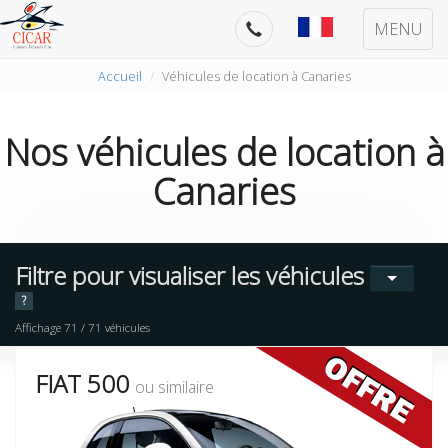
MENU
Accueil
Véhicules de location à Canaries
Nos
véhicules de location
à
Canaries
Filtre pour visualiser les véhicules
?
Affichage
71
/
71
véhicules
FIAT 500
ou similaire