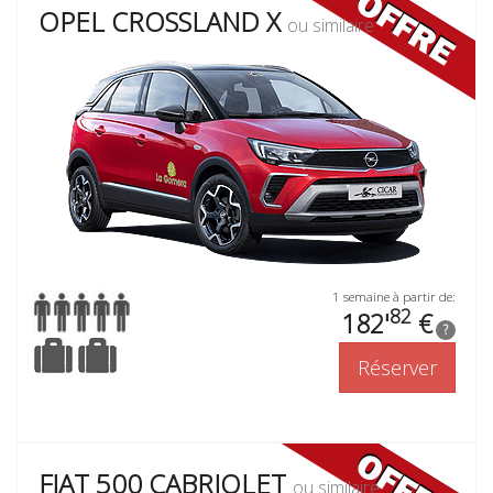
OPEL CROSSLAND X
ou similaire
1 semaine à partir de:
82
182'
€
?
Réserver
FIAT 500 CABRIOLET
ou similaire