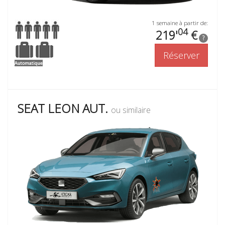
1 semaine à partir de:
04
219'
€
?
Réserver
SEAT LEON AUT.
ou similaire