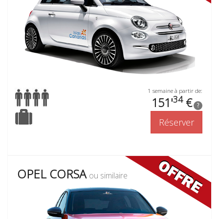
1 semaine à partir de:
34
151'
€
?
Réserver
OPEL CORSA
ou similaire