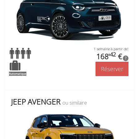
1 semaine à partir de:
42
168'
€
?
Réserver
JEEP AVENGER
ou similaire