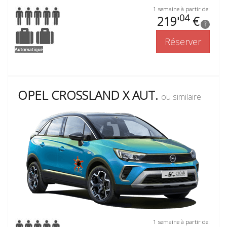
1 semaine à partir de:
04
219'
€
?
Réserver
OPEL CROSSLAND X AUT.
ou similaire
1 semaine à partir de: