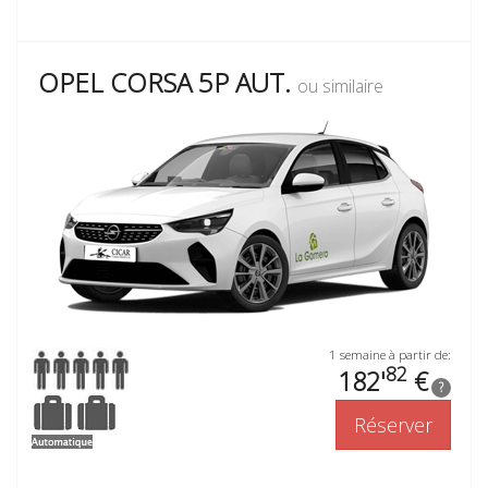
OPEL CORSA 5P AUT.
ou similaire
1 semaine à partir de:
82
182'
€
?
Réserver