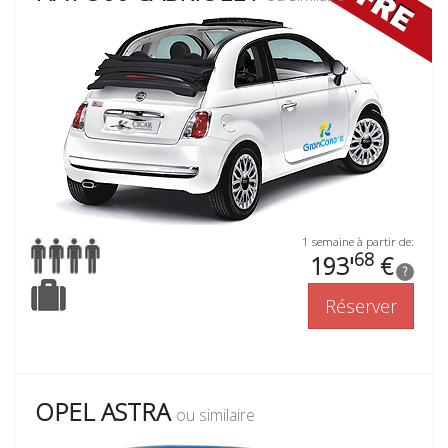
1 semaine à partir de:
68
193'
€
?
Réserver
OPEL ASTRA
ou similaire