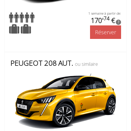
1 semaine à partir de:
74
170'
€
?
Réserver
PEUGEOT 208 AUT.
ou similaire