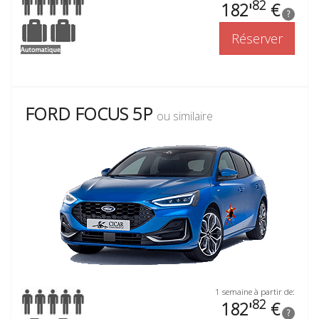
82
182'
€
?
Réserver
FORD FOCUS 5P
ou similaire
1 semaine à partir de:
82
182'
€
?