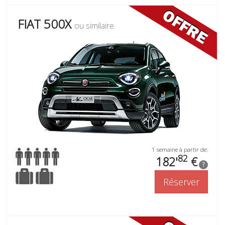
FIAT 500X
ou similaire
1 semaine à partir de:
82
182'
€
?
Réserver