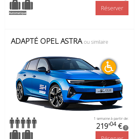
Réserver
ADAPTÉ OPEL ASTRA
ou similaire
1 semaine à partir de:
04
219'
€
?
Réserver