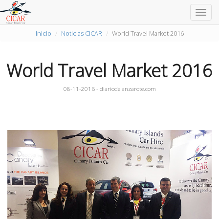
Togg
navig
Inicio
Noticias CICAR
World Travel Market 2016
World Travel Market 2016
08-11-2016 - diariodelanzarote.com