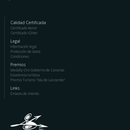
Calidad Certificada
Certificado Aenor
Certificado IQNet
Legal
Información legal
Protección de datos
Condiciones
Premios
Medalla Oro Gobierno de Canarias
Excelencia turística
Premio Turismo "Isla de Lanzarote"
Links
Enlaces de interés