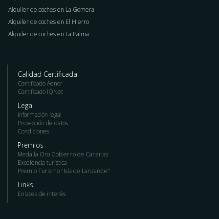
Alquiler de coches en La Gomera
Alquiler de coches en El Hierro
Alquiler de coches en La Palma
Calidad Certificada
Certificado Aenor
Certificado IQNet
Legal
Información legal
Protección de datos
Condiciones
Premios
Medalla Oro Gobierno de Canarias
Excelencia turística
Premio Turismo "Isla de Lanzarote"
Links
Enlaces de interés