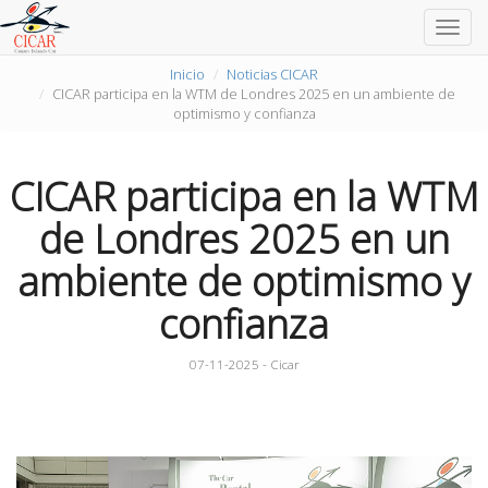
Togg
navig
Inicio
Noticias CICAR
CICAR participa en la WTM de Londres 2025 en un ambiente de
optimismo y confianza
CICAR participa en la WTM
de Londres 2025 en un
ambiente de optimismo y
confianza
07-11-2025 - Cicar