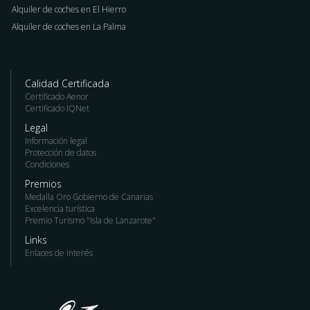
Alquiler de coches en El Hierro
Alquiler de coches en La Palma
Calidad Certificada
Certificado Aenor
Certificado IQNet
Legal
Información legal
Protección de datos
Condiciones
Premios
Medalla Oro Gobierno de Canarias
Excelencia turística
Premio Turismo "Isla de Lanzarote"
Links
Enlaces de interés