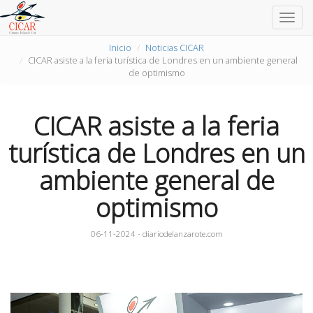
Togg
navig
Inicio
Noticias CICAR
CICAR asiste a la feria turística de Londres en un ambiente general
de optimismo
CICAR asiste a la feria
turística de Londres en un
ambiente general de
optimismo
06-11-2024 - diariodelanzarote.com