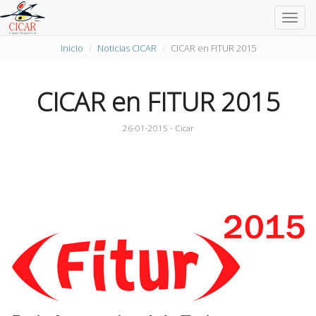
Togg
navig
Inicio
Noticias CICAR
CICAR en FITUR 2015
CICAR en FITUR 2015
26-01-2015 - Cicar