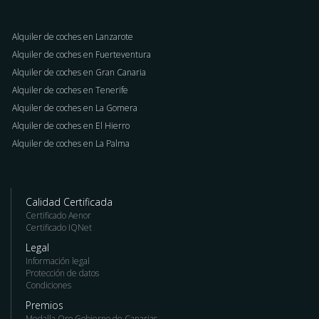
Alquiler de coches en Lanzarote
Alquiler de coches en Fuerteventura
Alquiler de coches en Gran Canaria
Alquiler de coches en Tenerife
Alquiler de coches en La Gomera
Alquiler de coches en El Hierro
Alquiler de coches en La Palma
Calidad Certificada
Certificado Aenor
Certificado IQNet
Legal
Información legal
Protección de datos
Condiciones
Premios
Medalla Oro Gobierno de Canarias