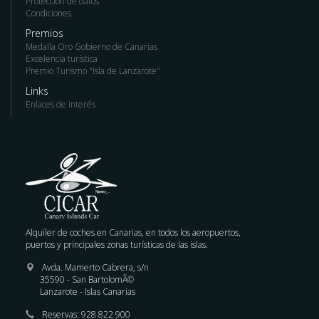
Protección de datos
Condiciones
Premios
Medalla Oro Gobierno de Canarias
Excelencia turística
Premio Turismo "Isla de Lanzarote"
Links
Enlaces de interés
Alquiler de coches en Canarias, en todos los aeropuertos,
puertos y principales zonas turísticas de las islas.
Avda. Mamerto Cabrera, s/n
35590 - San BartolomÃ©
Lanzarote - Islas Canarias
Reservas: 928 822 900