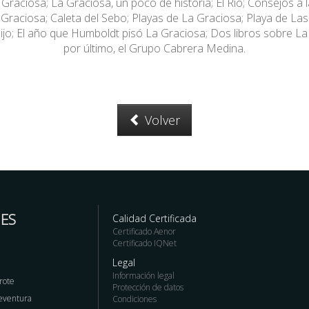
Graciosa; La Graciosa, un poco de historia; El Río; Consejos a 
 Graciosa; Caleta del Sebo; Playas de La Graciosa; Playa de Las
ijo; El año que Humboldt pisó La Graciosa; Dos libros sobre La 
por último, el Grupo Cabrera Medina.
Volver
ES
Calidad Certificada
Certificado Aenor
Certificado IQNet
Legal
Información legal
rote
Protección de datos
teventura
Condiciones