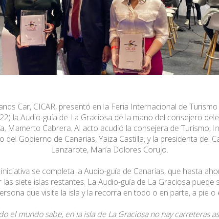
ands Car, CICAR, presentó en la Feria Internacional de Turism
2) la Audio-guía de La Graciosa de la mano del consejero del
, Mamerto Cabrera. Al acto acudió la consejera de Turismo, In
 del Gobierno de Canarias, Yaiza Castilla, y la presidenta del C
Lanzarote, María Dolores Corujo.
iniciativa se completa la Audio-guía de Canarias, que hasta ah
 las siete islas restantes. La Audio-guía de La Graciosa puede
ersona que visite la isla y la recorra en todo o en parte, a pie o e
o el mundo sabe, en la isla de La Graciosa no hay carreteras as