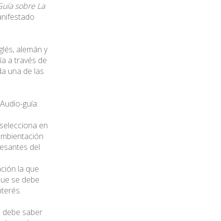
Guía sobre La
anifestado
glés, alemán y
ía a través de
da una de las
Audio-guía:
o selecciona en
 ambientación
resantes del
ación la que
 que se debe
terés.
ue debe saber