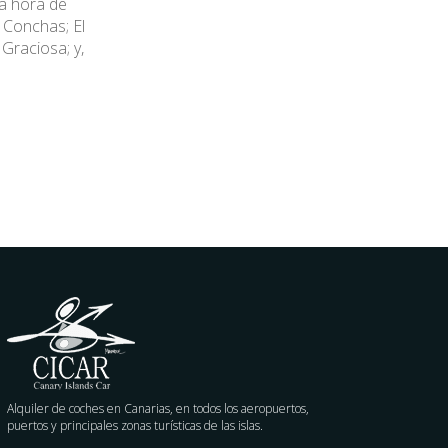
la hora de
 Conchas; El
Graciosa; y,
Alquiler de coches en Canarias, en todos los aeropuertos,
puertos y principales zonas turísticas de las islas.