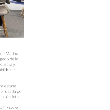
o de Madrid
egado de la
dustria y
abildo de
ora estaba
 ser usada por
n bicicleta.
faltadas ni