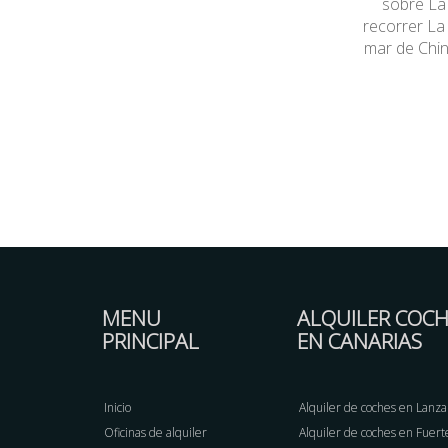
sobre La 
recorrer La
mar de Chin
MENU
ALQUILER COCH
PRINCIPAL
EN CANARIAS
Inicio
Alquiler de coches en Lanza
Oficinas de alquiler
Alquiler de coches en Fuer