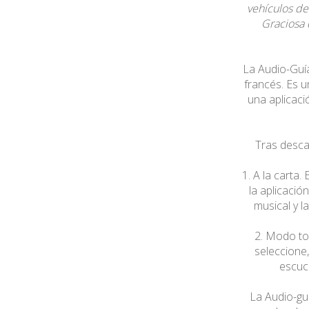
vehículos de
Graciosa d
La Audio-Guía
francés. Es u
una aplicaci
Tras desca
1. A la carta.
la aplicació
musical y l
2. Modo tou
seleccione,
escuc
La Audio-guí