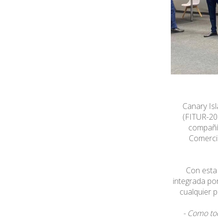
Canary Isl
(FITUR-202
compañía
Comercio
Con esta 
integrada por
cualquier p
- Como tod