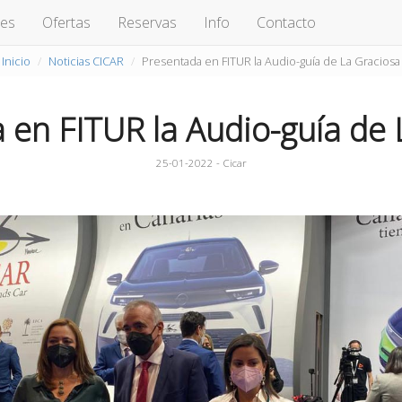
hes
Ofertas
Reservas
Info
Contacto
Inicio
Noticias CICAR
Presentada en FITUR la Audio-guía de La Graciosa
 en FITUR la Audio-guía de 
25-01-2022 - Cicar