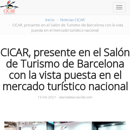
Togg
navig
Inicio
Noticias CICAR
CICAR, presente en el Salón de Turismo de Barcelona con la vista
puesta en el mercado turístico nacional
CICAR, presente en el Salón
de Turismo de Barcelona
con la vista puesta en el
mercado turístico nacional
15-06-2021 - diariodelanzarote.com