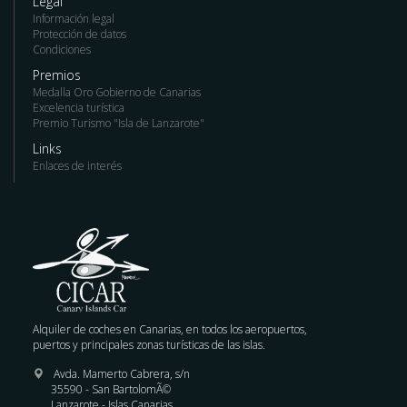
Legal
Información legal
Protección de datos
Condiciones
Premios
Medalla Oro Gobierno de Canarias
Excelencia turística
Premio Turismo "Isla de Lanzarote"
Links
Enlaces de interés
Alquiler de coches en Canarias, en todos los aeropuertos,
puertos y principales zonas turísticas de las islas.
Avda. Mamerto Cabrera, s/n
35590 - San BartolomÃ©
Lanzarote - Islas Canarias