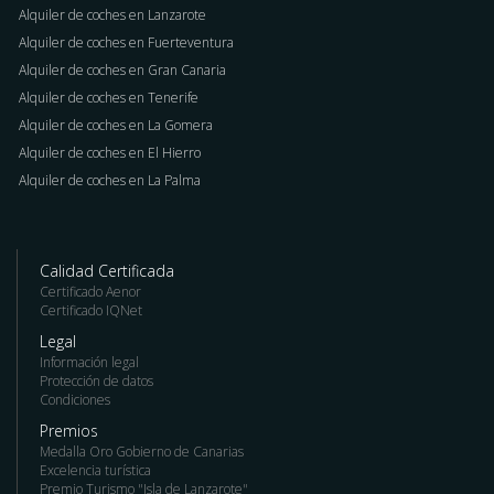
Alquiler de coches en Lanzarote
Alquiler de coches en Fuerteventura
Alquiler de coches en Gran Canaria
Alquiler de coches en Tenerife
Alquiler de coches en La Gomera
Alquiler de coches en El Hierro
Alquiler de coches en La Palma
Calidad Certificada
Certificado Aenor
Certificado IQNet
Legal
Información legal
Protección de datos
Condiciones
Premios
Medalla Oro Gobierno de Canarias
Excelencia turística
Premio Turismo "Isla de Lanzarote"