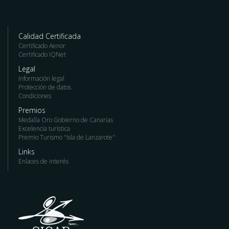
Calidad Certificada
Certificado Aenor
Certificado IQNet
Legal
Información legal
Protección de datos
Condiciones
Premios
Medalla Oro Gobierno de Canarias
Excelencia turística
Premio Turismo "Isla de Lanzarote"
Links
Enlaces de interés