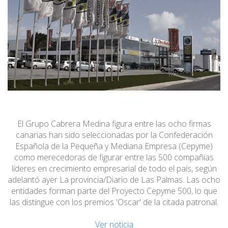
El Grupo Cabrera Medina figura entre las ocho firmas
canarias han sido seleccionadas por la Confederación
Española de la Pequeña y Mediana Empresa (Cepyme)
como merecedoras de figurar entre las 500 compañías
líderes en crecimiento empresarial de todo el país, según
adelantó ayer La provincia/Diario de Las Palmas. Las ocho
entidades forman parte del Proyecto Cepyme 500, lo que
las distingue con los premios 'Oscar' de la citada patronal.
Ver noticia