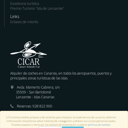
Excelencia turística
Premio Turismo "Isla de Lanzarote"
Links
Enlaces de interés
Alquiler de coches en Canarias, en todos los aeropuertos, puertos y
principales zonas turísticas de las islas.
Avda. Mamerto Cabrera, s/n
35509 - San Bartolomé
Lanzarote - Islas Canarias
Reservas:
928 822 900
E-mail :
reservas@cicar.com
Utilizamos cookies propias y de terceros para mejorar la experiencia de usuario, obtener
información estadística sobre hábitos de navegación y ofrecer anuncios personalizados.
Puedes aceptar o rechazar las cookies de terceros en nuestra
política de cookies
.