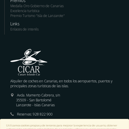
Premios
Medalla Oro Gobierno de Canarias
Excelencia turística
Premio Turismo "Isla de Lanzarote"
Links
Enlaces de interés
Alquiler de coches en Canarias, en todos los aeropuertos, puertos y
principales zonas turísticas de las islas.
Avda. Mamerto Cabrera, s/n
35509 - San Bartolomé
Lanzarote - Islas Canarias
Reservas:
928 822 900
E-mail :
reservas@cicar.com
Utilizamos cookies propias y de terceros para mejorar la experiencia de usuario, obtener