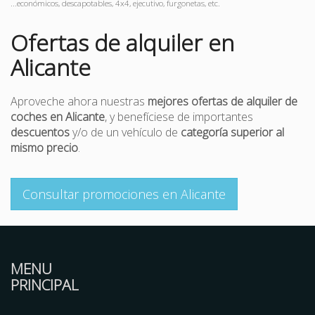
...económicos, descapotables, 4x4, ejecutivo, furgonetas, etc.
Ofertas de alquiler en
Alicante
Aproveche ahora nuestras
mejores ofertas de alquiler de
coches en Alicante
, y benefíciese de importantes
descuentos
y/o de un vehículo de
categoría superior al
mismo precio
.
Consultar promociones en Alicante
MENU
PRINCIPAL