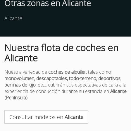
Otras
zonas
en Alicante
Alicante
Nuestra flota de coches en
Alicante
Nuestra variedad de
coches de alquiler
, tales como
monovolumen, descapotables, todo-terreno, deportivos,
berlinas de lujo
, etc... cubrirán sus espectativas de cara a la
experiencia de conducción durante su estancia en
Alicante
(Península)
.
Consultar modelos en
Alicante