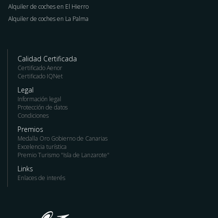
Alquiler de coches en El Hierro
Alquiler de coches en La Palma
Calidad Certificada
Certificado Aenor
Certificado IQNet
Legal
Información legal
Protección de datos
Condiciones
Premios
Medalla Oro Gobierno de Canarias
Excelencia turística
Premio Turismo "Isla de Lanzarote"
Links
Enlaces de interés