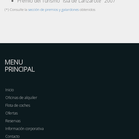
Premio del Turismo "isla de Lanzarote" 2007
(*) Consulte la
sección de premios y galardones
obtenidos
MENU
PRINCIPAL
Inicio
Oficinas de alquiler
Flota de coches
Ofertas
Reservas
Información corporativa
Contacto