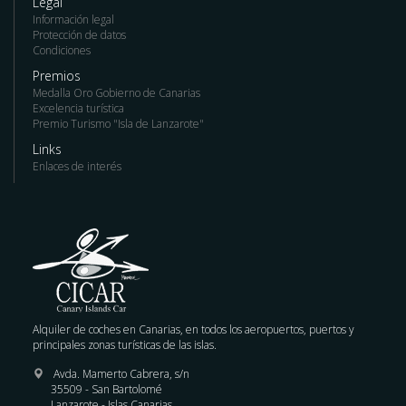
Legal
Información legal
Protección de datos
Condiciones
Premios
Medalla Oro Gobierno de Canarias
Excelencia turística
Premio Turismo "Isla de Lanzarote"
Links
Enlaces de interés
Alquiler de coches en Canarias, en todos los aeropuertos, puertos y
principales zonas turísticas de las islas.
Avda. Mamerto Cabrera, s/n
35509 - San Bartolomé
Lanzarote - Islas Canarias