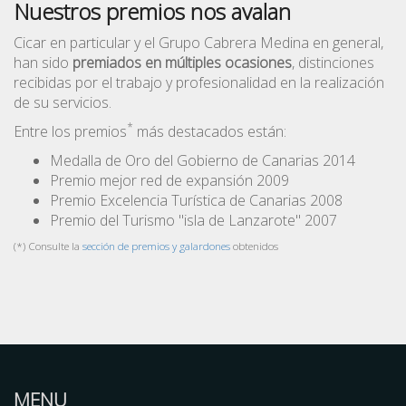
Nuestros premios nos avalan
Cicar en particular y el Grupo Cabrera Medina en general,
han sido
premiados en múltiples ocasiones
, distinciones
recibidas por el trabajo y profesionalidad en la realización
de su servicios.
*
Entre los premios
más destacados están:
Medalla de Oro del Gobierno de Canarias 2014
Premio mejor red de expansión 2009
Premio Excelencia Turística de Canarias 2008
Premio del Turismo "isla de Lanzarote" 2007
(*) Consulte la
sección de premios y galardones
obtenidos
MENU