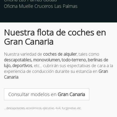
Oficina Muelle Cruceros Las Palmas
Nuestra flota de coches en
Gran Canaria
Nuestra variedad de
coches de alquiler
, tales como
descapotables, monovolumen, todo-terreno, berlinas de
lujo, deportivos
, etc... cubrirán sus espectativas de cara a la
experiencia de conducción durante su estancia en
Gran
Canaria
.
Consultar modelos en
Gran Canaria
...descapotables, económicos, ejecutivo, 4x4, furgonetas, etc.