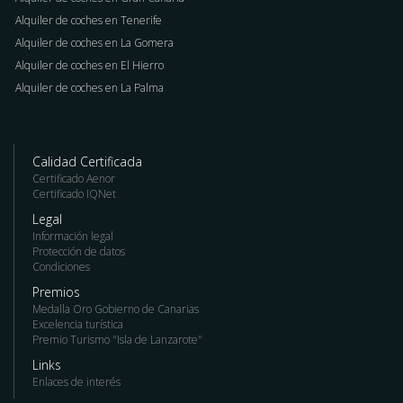
Alquiler de coches en Tenerife
Alquiler de coches en La Gomera
Alquiler de coches en El Hierro
Alquiler de coches en La Palma
Calidad Certificada
Certificado Aenor
Certificado IQNet
Legal
Información legal
Protección de datos
Condiciones
Premios
Medalla Oro Gobierno de Canarias
Excelencia turística
Premio Turismo "Isla de Lanzarote"
Links
Enlaces de interés