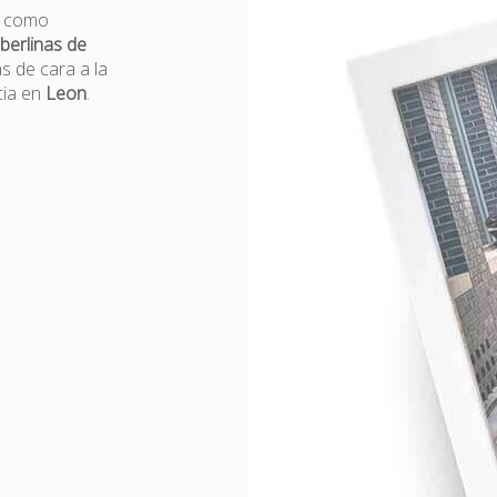
es como
berlinas de
as de cara a la
cia en
Leon
.