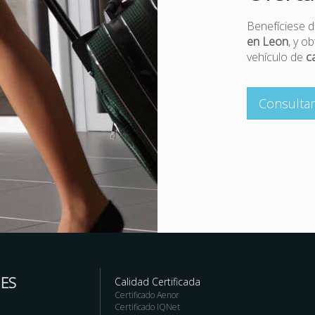
Benefíciese d
en Leon
, y o
vehículo de
c
Consulta
ES
Calidad Certificada
Certificado Aenor
Certificado IQNet