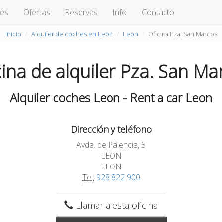
hes
Ofertas
Reservas
Info
Contacto
Inicio
Alquiler de coches en Leon
Leon
Oficina Pza. San Marcos
cina de alquiler Pza. San Ma
Alquiler coches Leon - Rent a car Leon
Dirección y teléfono
Avda. de Palencia, 5
LEON
LEON
Tel:
928 822 900
Llamar a esta oficina