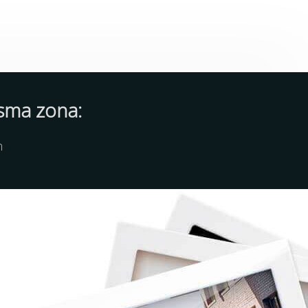
isma zona:
n