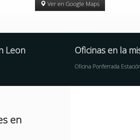
Ver en Google Maps
en Leon
Oficinas en la m
Oficina Ponferrada Estació
es en