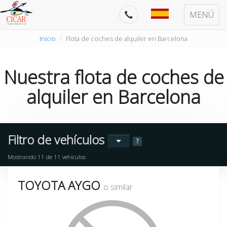
MENÚ
Inicio
Flota de coches de alquiler en Barcelona
Nuestra
flota de coches de
alquiler
en
Barcelona
Filtro de vehículos
?
Mostrando
11
de
11
vehículos
TOYOTA AYGO
o similar