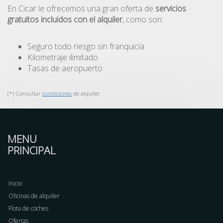
En Cicar le ofrecemos una gran oferta de
servicios
gratuitos incluidos con el alquiler
, como son:
Seguro todo riesgo sin franquicia
Kilometraje ilimitado
Tasas de aeropuerto
(*) Consultar
condiciones
de alquiler
MENU
PRINCIPAL
Inicio
Oficinas de alquiler
Flota de coches
Ofertas