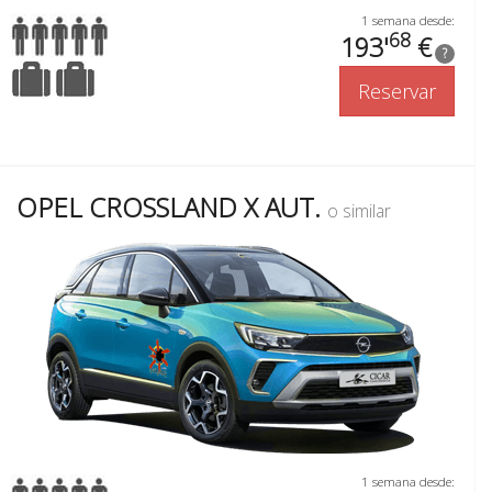
1 semana desde:
68
193'
€
?
Reservar
OPEL CROSSLAND X AUT.
o similar
1 semana desde: