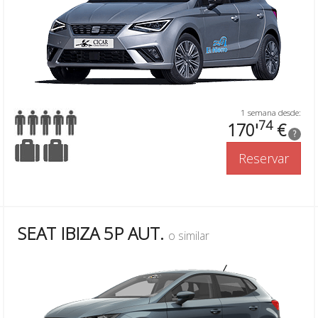
1 semana desde:
74
170'
€
?
Reservar
SEAT IBIZA 5P AUT.
o similar