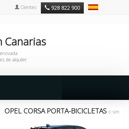
Clientes
928 822 900
n
Canarias
 renovada
 de alquiler.
OPEL CORSA PORTA-BICICLETAS
o similar