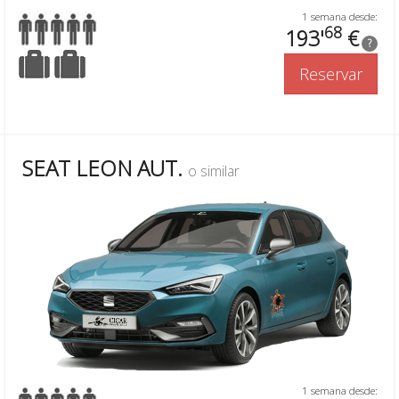
1 semana desde:
68
193'
€
?
Reservar
SEAT LEON AUT.
o similar
1 semana desde: