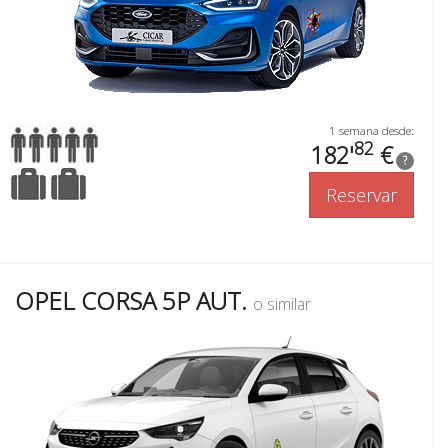
1 semana desde:
82
182'
€
?
Reservar
OPEL CORSA 5P AUT.
o similar