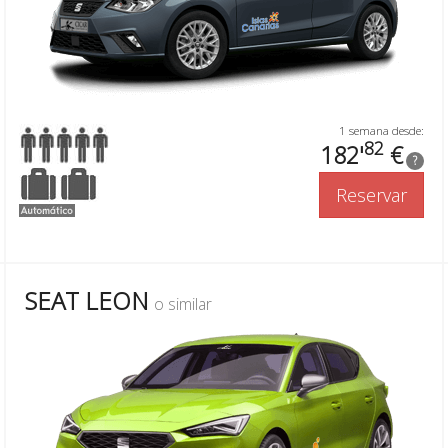
1 semana desde:
82
182'
€
?
Reservar
SEAT LEON
o similar