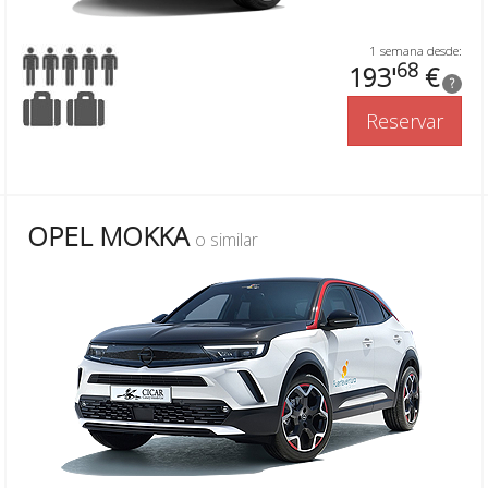
1 semana desde:
68
193'
€
?
Reservar
OPEL MOKKA
o similar