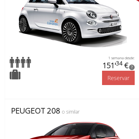
1 semana desde:
34
151'
€
?
Reservar
PEUGEOT 208
o similar