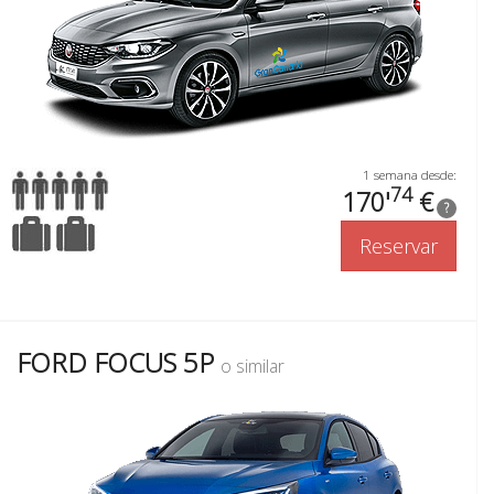
1 semana desde:
74
170'
€
?
Reservar
FORD FOCUS 5P
o similar