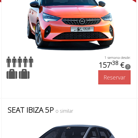
1 semana desde:
38
157'
€
?
Reservar
SEAT IBIZA 5P
o similar