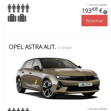
1 semana desde:
68
193'
€
?
Reservar
OPEL ASTRA AUT.
o similar
1 semana desde: