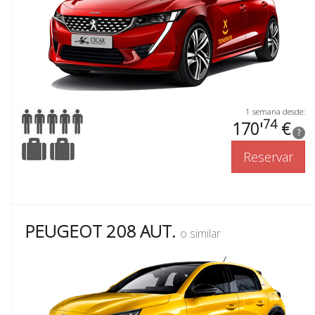
1 semana desde:
74
170'
€
?
Reservar
PEUGEOT 208 AUT.
o similar