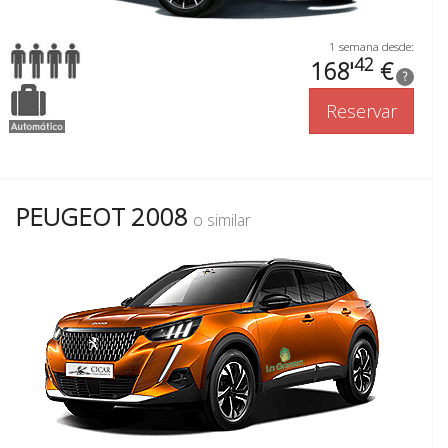
1 semana desde:
42
168'
€
?
Reservar
PEUGEOT 2008
o similar