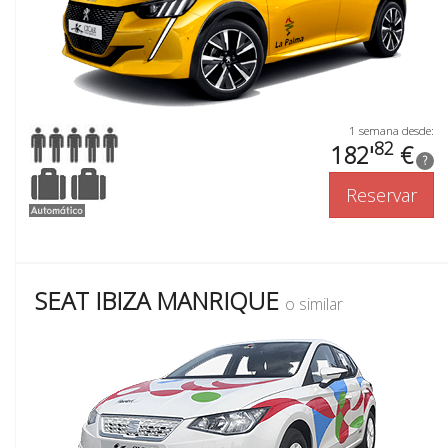
1 semana desde:
82
182'
€
?
Reservar
SEAT IBIZA MANRIQUE
o similar