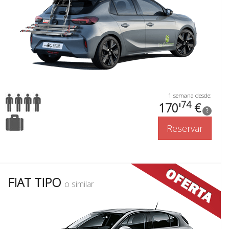
1 semana desde:
74
170'
€
?
Reservar
FIAT TIPO
o similar