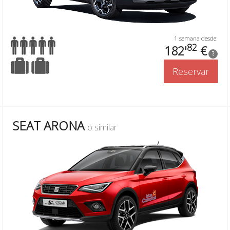
1 semana desde:
82
182'
€
?
Reservar
SEAT ARONA
o similar