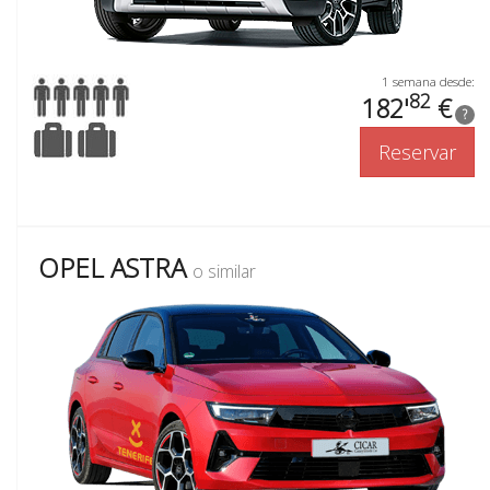
1 semana desde:
82
182'
€
?
Reservar
OPEL ASTRA
o similar