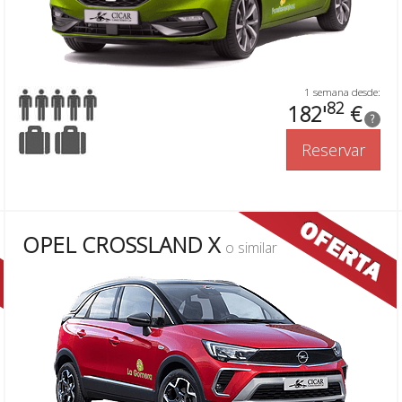
1 semana desde:
82
182'
€
?
Reservar
OPEL CROSSLAND X
o similar