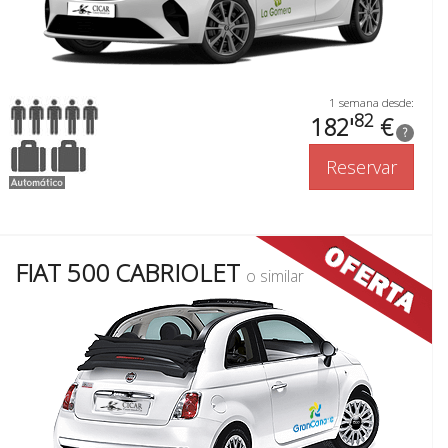
1 semana desde:
82
182'
€
?
Reservar
FIAT 500 CABRIOLET
o similar