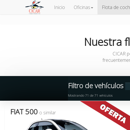
Inicio
Oficinas
Flota de coc
Nuestra
f
CICAR p
frecuentemen
Filtro de vehículos
Mostrando
71
de
71
vehículos
FIAT 500
o similar