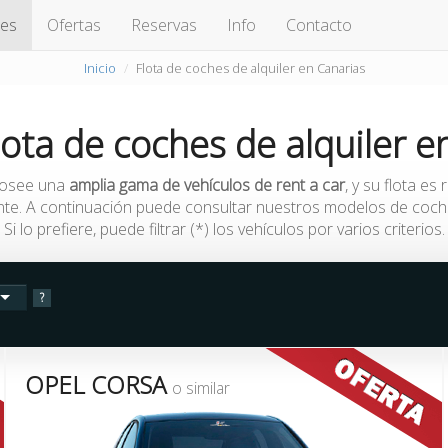
hes
Ofertas
Reservas
Info
Contacto
Inicio
Flota de coches de alquiler en Canarias
lota de coches de alquiler
e
osee una
amplia gama de vehículos de rent a car
, y su flota es
te. A continuación puede consultar nuestros modelos de coches
Si lo prefiere, puede filtrar (*) los vehículos por varios criterios.
?
OPEL CORSA
o similar