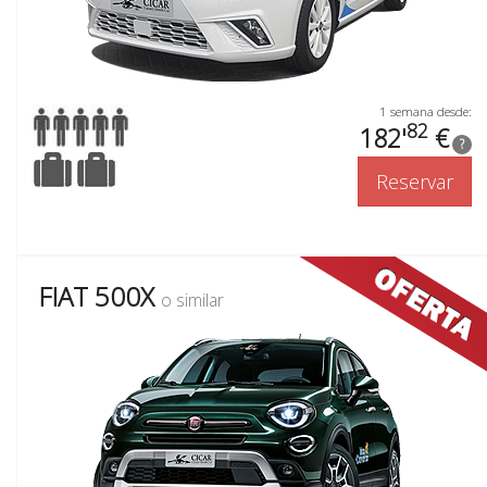
1 semana desde:
82
182'
€
?
Reservar
FIAT 500X
o similar