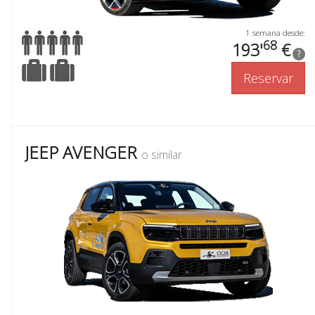
1 semana desde:
68
193'
€
?
Reservar
JEEP AVENGER
o similar