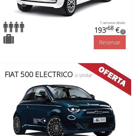
1 semana desde:
68
193'
€
?
Reservar
FIAT 500 ELECTRICO
o similar