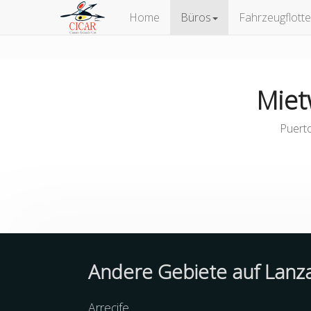
Home
Büros
Fahrzeugflotte
Miet
Puerto
Andere
Gebiete
auf Lanz
Arrecife