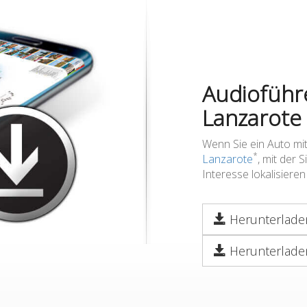
Audioführ
Lanzarote
Wenn Sie ein Auto mi
*
Lanzarote
, mit der 
Interesse lokalisiere
Herunterladen
Herunterladen