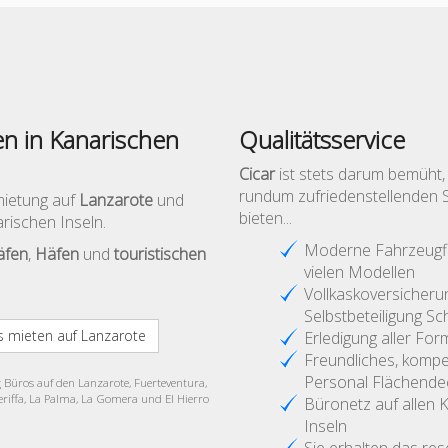
n in Kanarischen
Qualitätsservice
Cicar
ist stets darum bemüht,
rundum zufriedenstellenden S
mietung auf
Lanzarote
und
bieten...
arischen Inseln.
Moderne Fahrzeugfl
äfen
,
Häfen
und
touristischen
vielen Modellen
Vollkaskoversicher
Selbstbeteiligung Sc
 mieten auf Lanzarote
Erledigung aller For
Freundliches, komp
Personal Flächend
 Büros auf den Lanzarote, Fuerteventura,
riffa, La Palma, La Gomera und El Hierro
Büronetz auf allen 
Inseln