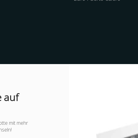
 auf
otte mit mehr
nseln!