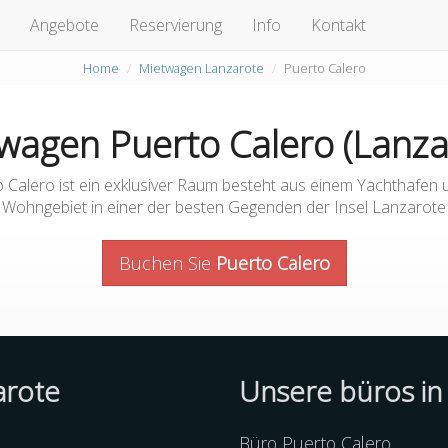
Angebote
Reservierung
Info
Kontakt
Home
Mietwagen Lanzarote
Puerto Calero
wagen Puerto Calero (Lanza
 Calero ist ein exklusiver Raum besteht aus einem Yachthafen 
Wohngebiet in einer der besten Gegenden der Insel Lanzarote
Buchen Sie
Puerto Calero
arote
Unsere büros in
Büro Puerto Calero