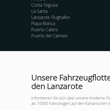
Costa Teguise
La Santa
Lanzarote Flughafen
Playa Blanca
Puerto Calero
Puerto del Carmen
Unsere Fahrzeugflotte
den Lanzarote
Informieren Sie sich über unsere moderne Fl
als 10000 Fahrzeugen auf den Kanarischen I