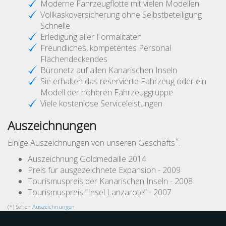
Moderne Fahrzeugflotte mit vielen Modellen
Vollkaskoversicherung ohne Selbstbeteiligung
Schnelle
Erledigung aller Formalitäten
Freundliches, kompetentes Personal
Flächendeckendes
Büronetz auf allen Kanarischen Inseln
Sie erhalten das reservierte Fahrzeug oder ein
Modell der höheren Fahrzeuggruppe
Viele kostenlose Serviceleistungen
Auszeichnungen
*
Einige Auszeichnungen von unseren Geschäfts
.
Auszeichnung Goldmedaille 2014
Preis für ausgezeichnete Expansion - 2009
Tourismuspreis der Kanarischen Inseln - 2008
Tourismuspreis “Insel Lanzarote” - 2007
(*) Sehen
Auszeichnungen